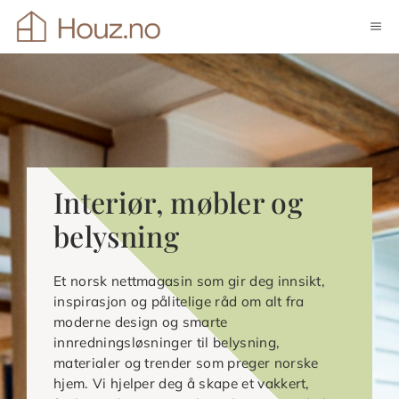
Hopp
ME
til
innhold
Interiør, møbler og
belysning
Et norsk nettmagasin som gir deg innsikt,
inspirasjon og pålitelige råd om alt fra
moderne design og smarte
innredningsløsninger til belysning,
materialer og trender som preger norske
hjem. Vi hjelper deg å skape et vakkert,