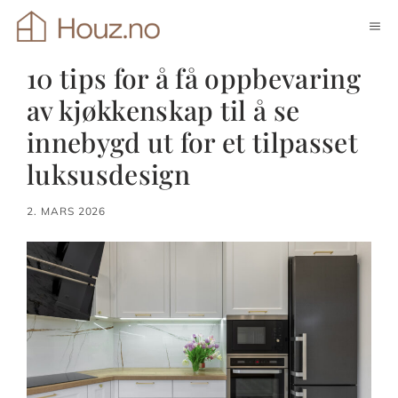
Hopp
ME
til
innhold
10 tips for å få oppbevaring
av kjøkkenskap til å se
innebygd ut for et tilpasset
luksusdesign
2. MARS 2026