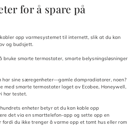
eter for å spare på
obler opp varmesystemet til internett, slik at du kan
ov og budsjett.
r å bruke smarte termostater, smarte belysningsløsninger
em har sine særegenheter—gamle dampradiatorer, noen?
le med smarte termostater laget av Ecobee, Honeywell,
 har testet.
rhundrets enheter betyr at du kan koble opp
llere det via en smarttelefon-app og sette opp en
fordi du ikke trenger å varme opp et tomt hus eller rom