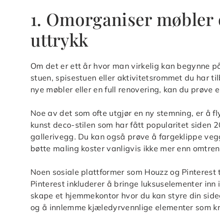
1. Omorganiser møbler o
uttrykk
Om det er ett år hvor man virkelig kan begynne på e
stuen, spisestuen eller aktivitetsrommet du har tilb
nye møbler eller en full renovering, kan du prøve 
Noe av det som ofte utgjør en ny stemning, er å fl
kunst deco-stilen som har fått popularitet siden 2
gallerivegg. Du kan også prøve å fargeklippe vegg
bøtte maling koster vanligvis ikke mer enn omtren
Noen sosiale plattformer som Houzz og Pinterest 
Pinterest inkluderer å bringe luksuselementer inn 
skape et hjemmekontor hvor du kan styre din sidege
og å innlemme kjæledyrvennlige elementer som k