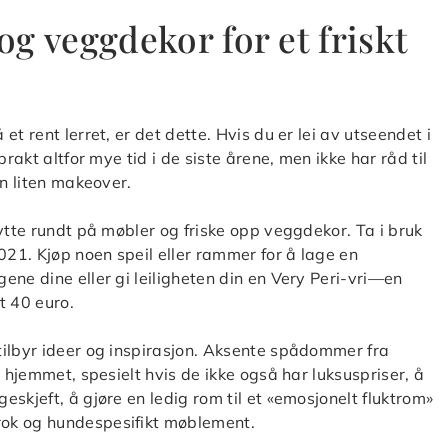
g veggdekor for et friskt
t rent lerret, er det dette. Hvis du er lei av utseendet i
rakt altfor mye tid i de siste årene, men ikke har råd til
en liten makeover.
ytte rundt på møbler og friske opp veggdekor. Ta i bruk
021. Kjøp noen speil eller rammer for å lage en
ene dine eller gi leiligheten din en Very Peri-vri—en
t 40 euro.
tilbyr ideer og inspirasjon. Aksente spådommer fra
i hjemmet, spesielt hvis de ikke også har luksuspriser, å
skjeft, å gjøre en ledig rom til et «emosjonelt fluktrom»
rok og hundespesifikt møblement.