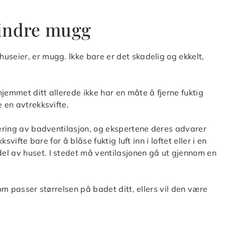
 hindre mugg
useier, er mugg. Ikke bare er det skadelig og ekkelt,
jemmet ditt allerede ikke har en måte å fjerne fuktig
e en avtrekksvifte.
dtering av badventilasjon, og ekspertene deres advarer
svifte bare for å blåse fuktig luft inn i loftet eller i en
el av huset. I stedet må ventilasjonen gå ut gjennom en
som passer størrelsen på badet ditt, ellers vil den være