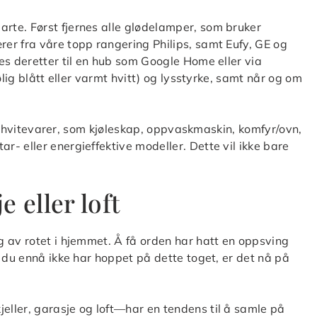
te. Først fjernes alle glødelamper, som bruker
er fra våre topp rangering Philips, samt Eufy, GE og
es deretter til en hub som Google Home eller via
ølig blått eller varmt hvitt) og lysstyrke, samt når og om
mle hvitevarer, som kjøleskap, oppvaskmaskin, komfyr/ovn,
- eller energieffektive modeller. Dette vil ikke bare
e eller loft
 av rotet i hjemmet. Å få orden har hatt en oppsving
 du ennå ikke har hoppet på dette toget, er det nå på
ller, garasje og loft—har en tendens til å samle på