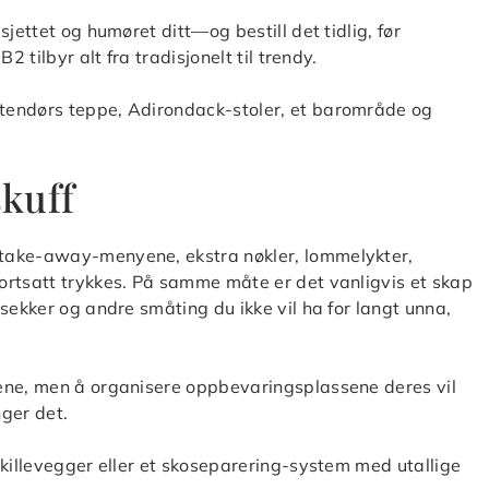
jettet og humøret ditt—og bestill det tidlig, før
 tilbyr alt fra tradisjonelt til trendy.
tendørs teppe, Adirondack-stoler, et barområde og
skuff
 take-away-menyene, ekstra nøkler, lommelykter,
ortsatt trykkes. På samme måte er det vanligvis et skap
sekker og andre småting du ikke vil ha for langt unna,
ene, men å organisere oppbevaringsplassene deres vil
nger det.
skillevegger eller et skoseparering-system med utallige