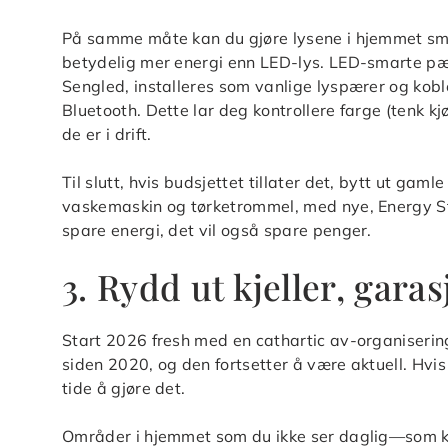
På samme måte kan du gjøre lysene i hjemmet smar
betydelig mer energi enn LED-lys. LED-smarte pær
Sengled, installeres som vanlige lyspærer og kobl
Bluetooth. Dette lar deg kontrollere farge (tenk kj
de er i drift.
Til slutt, hvis budsjettet tillater det, bytt ut ga
vaskemaskin og tørketrommel, med nye, Energy Star
spare energi, det vil også spare penger.
3. Rydd ut kjeller, garasj
Start 2026 fresh med en cathartic av-organisering
siden 2020, og den fortsetter å være aktuell. Hvis
tide å gjøre det.
Områder i hjemmet som du ikke ser daglig—som kje