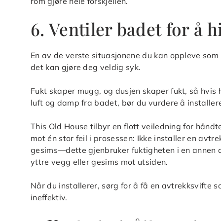
rom gjøre hele forskjellen.
6. Ventiler badet for å
En av de verste situasjonene du kan oppleve som h
det kan gjøre deg veldig syk.
Fukt skaper mugg, og dusjen skaper fukt, så hvis h
luft og damp fra badet, bør du vurdere å installer
This Old House tilbyr en flott veiledning for hån
mot én stor feil i prosessen: Ikke installer en avtrekk
gesims—dette gjenbruker fuktigheten i en annen d
yttre vegg eller gesims mot utsiden.
Når du installerer, sørg for å få en avtrekksvifte 
ineffektiv.