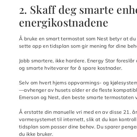
2. Skaff deg smarte enh
energikostnadene
Å bruke en smart termostat som Nest betyr at du k
sette opp en tidsplan som gir mening for dine beh
Jobb smartere, ikke hardere. Energy Star foreslå
og smarte hvitevarer for å spare kostnader.
Selv om hvert hjems oppvarmings- og kjølesyst
—avhenger av husets alder er de fleste kompatib
Emerson og Nest, den beste smarte termostaten vi
Å erstatte din manuelle vri med en av disse 21. å
varmesystemet til internett, slik at du kan kontro
tidsplan som passer dine behov. Du sparer penger 
du ikke bruker.