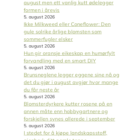
august men ett vanlig kutt ødelegger
formen i årevis
5. august 2026
Ikke Milkweed eller Coneflower: Den
gule solrike årlige blomsten som
sommerfugler elsker
5. august 2026
Hun gir oransje eikeskap en humørfylt
forvandling med en smart DIY
5. august 2026
Brunsneglene legger eggene sine nå og
det du gjør i august avgjør hvor mange
du får neste år
5. august 2026
Blomsterdyrkere kutter rosene på en
annen måte enn hobbygartnere og
forskjellen synes allerede i september
5. august 2026
I stedet for å kjøpe landskapsstoff,