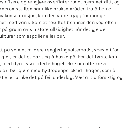
sinfisere og rengjøre overflater rundt hjemmet ditt, og
deromsstiften har ulike bruksområder, fra å fjerne
 lav konsentrasjon, kan den være trygg for mange
nnet med vann. Som et resultat befinner den seg ofte i
 på grunn av sin store allsidighet når det gjelder
ukturer som espalier eller bur.
 på som et mildere rengjøringsalternativ, spesielt for
gler, er det et par ting å huske på. For det første kan
er, med dyrelivsrelaterte hagetrekk som ofte krever
 aldri bør gjøre med hydrogenperoksid i hagen, som å
eller bruke det på feil underlag. Vær alltid forsiktig og