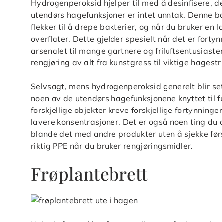
Hydrogenperoksid hjelper til med å desinfisere, de
utendørs hagefunksjoner er intet unntak. Denne ba
flekker til å drepe bakterier, og når du bruker en
overflater. Dette gjelder spesielt når det er forty
arsenalet til mange gartnere og friluftsentusiaster
rengjøring av alt fra kunstgress til viktige hagestr
Selvsagt, mens hydrogenperoksid generelt blir sett
noen av de utendørs hagefunksjonene knyttet til fu
forskjellige objekter kreve forskjellige fortynning
lavere konsentrasjoner. Det er også noen ting du
blande det med andre produkter uten å sjekke først 
riktig PPE når du bruker rengjøringsmidler.
Frøplantebrett