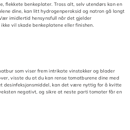
e, flekkete benkeplater. Tross alt, selv utendørs kan en
blene dine, kan litt hydrogenperoksid og natron gå langt
Vær imidlertid hensynsfull når det gjelder
kke vil skade benkeplatene eller finishen.
atbur som viser frem intrikate vinstokker og blader
over, visste du at du kan rense tomatburene dine med
 desinfeksjonsmiddel, kan det være nyttig for å kvitte
ksten negativt, og sikre at neste parti tomater får en