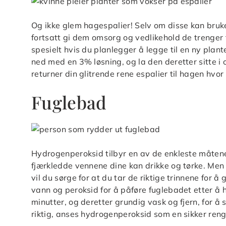
Og ikke glem hagespalier! Selv om disse kan bruke
fortsatt gi dem omsorg og vedlikehold de trenger 
spesielt hvis du planlegger å legge til en ny plan
ned med en 3% løsning, og la den deretter sitte i o
returner din glitrende rene espalier til hagen hv
Fuglebad
Hydrogenperoksid tilbyr en av de enkleste måtene 
fjærkledde vennene dine kan drikke og tørke. Men
vil du sørge for at du tar de riktige trinnene for å
vann og peroksid for å påføre fuglebadet etter å h
minutter, og deretter grundig vask og fjern, for å s
riktig, anses hydrogenperoksid som en sikker rengj