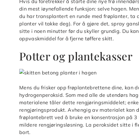
Hvis du foretrekker å starte dine nye frø innendør
din mest iøynefallende funksjon: selve hagen. Men 
du har transplantert en runde med frøplanter, ta d
planter vil takke deg). For å gjøre det, spray gan
sitte i noen minutter før du skyller grundig. Du k
oppvaskmiddel for å fjerne tøffere skitt.
Potter og plantekasser
Mens du frisker opp frøplantebrettene dine, kan d
hydrogenperoksid. Som med alle de utendørs hage
materialene tåler dette rengjøringsmiddelet; enke
rengjøringsprodukt. Avhengig av materialet kan 
frøplantebrett ved å bruke en konsentrasjon på 3 
mildere rengjøringsløsning. La peroksidet sitte i 
bort.