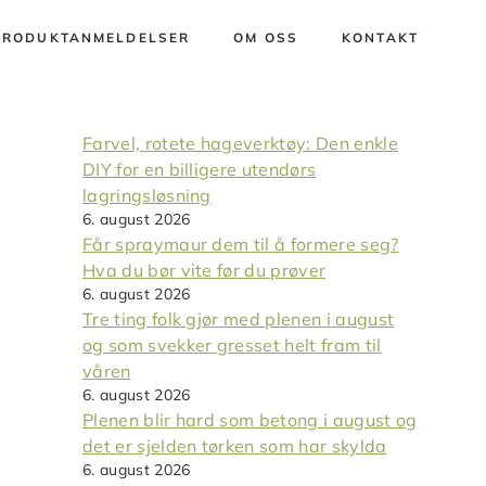
PRODUKTANMELDELSER
OM OSS
KONTAKT
Farvel, rotete hageverktøy: Den enkle
DIY for en billigere utendørs
lagringsløsning
6. august 2026
Får spraymaur dem til å formere seg?
Hva du bør vite før du prøver
6. august 2026
Tre ting folk gjør med plenen i august
og som svekker gresset helt fram til
våren
6. august 2026
Plenen blir hard som betong i august og
det er sjelden tørken som har skylda
6. august 2026