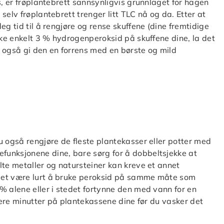
s, er frøplantebrett sannsynligvis grunnlaget for hagen
selv frøplantebrett trenger litt TLC nå og da. Etter at
eg tid til å rengjøre og rense skuffene (dine fremtidige
ske enkelt 3 % hydrogenperoksid på skuffene dine, la det
an også gi den en forrens med en børste og mild
u også rengjøre de fleste plantekasser eller potter med
funksjonene dine, bare sørg for å dobbeltsjekke at
lte metaller og natursteiner kan kreve et annet
det være lurt å bruke peroksid på samme måte som
% alene eller i stedet fortynne den med vann for en
flere minutter på plantekassene dine før du vasker det