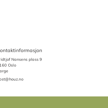
ontaktinformasjon
ridtjof Nansens plass 9
160 Oslo
orge
ost@houz.no