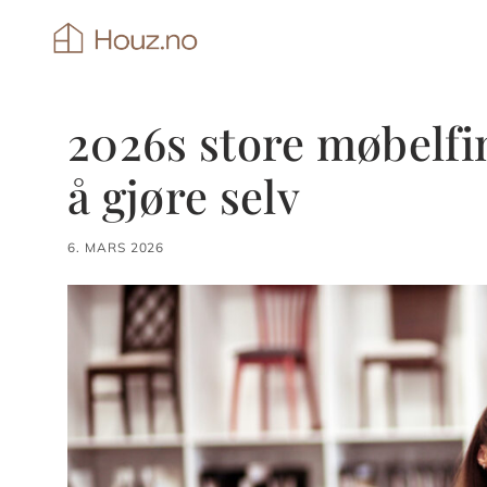
Hopp
til
innhold
2026s store møbelfin
å gjøre selv
6. MARS 2026