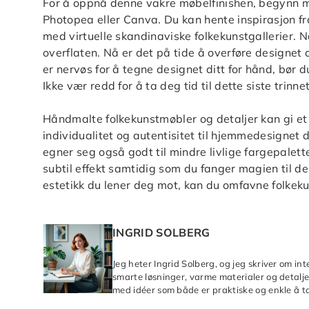
For å oppnå denne vakre møbelfinishen, begynn m
Photopea eller Canva. Du kan hente inspirasjon fra
med virtuelle skandinaviske folkekunstgallerier. N
overflaten. Nå er det på tide å overføre designet d
er nervøs for å tegne designet ditt for hånd, bør d
Ikke vær redd for å ta deg tid til dette siste trinnet
Håndmalte folkekunstmøbler og detaljer kan gi et r
individualitet og autentisitet til hjemmedesignet d
egner seg også godt til mindre livlige fargepalett
subtil effekt samtidig som du fanger magien til de
estetikk du lener deg mot, kan du omfavne folkek
INGRID SOLBERG
Jeg heter Ingrid Solberg, og jeg skriver om in
smarte løsninger, varme materialer og detaljer
med idéer som både er praktiske og enkle å ta