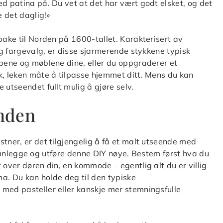
ed patina på. Du vet at det har vært godt elsket, og det
e det daglig!»
bake til Norden på 1600-tallet. Karakterisert av
tig fargevalg, er disse sjarmerende stykkene typisk
apene og møblene dine, eller du oppgraderer et
k, leken måte å tilpasse hjemmet ditt. Mens du kan
 utseendet fullt mulig å gjøre selv.
nden
stner, er det tilgjengelig å få et malt utseende med
å planlegge og utføre denne DIY nøye. Bestem først hva du
 over døren din, en kommode – egentlig alt du er villig
ema. Du kan holde deg til den typiske
 med pasteller eller kanskje mer stemningsfulle