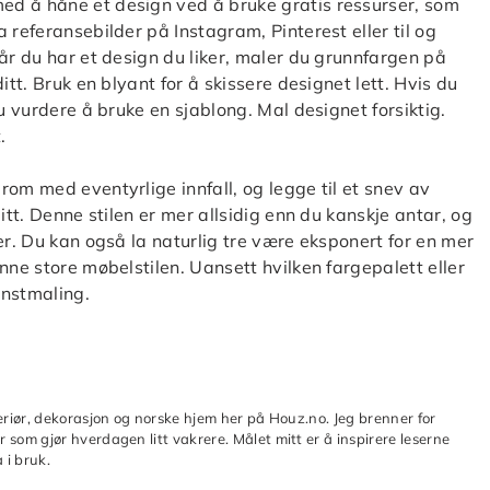
ed å håne et design ved å bruke gratis ressurser, som
 referansebilder på Instagram, Pinterest eller til og
år du har et design du liker, maler du grunnfargen på
itt. Bruk en blyant for å skissere designet lett. Hvis du
u vurdere å bruke en sjablong. Mal designet forsiktig.
.
om med eventyrlige innfall, og legge til et snev av
itt. Denne stilen er mer allsidig enn du kanskje antar, og
er. Du kan også la naturlig tre være eksponert for en mer
nne store møbelstilen. Uansett hvilken fargepalett eller
unstmaling.
teriør, dekorasjon og norske hjem her på Houz.no. Jeg brenner for
 som gjør hverdagen litt vakrere. Målet mitt er å inspirere leserne
 i bruk.