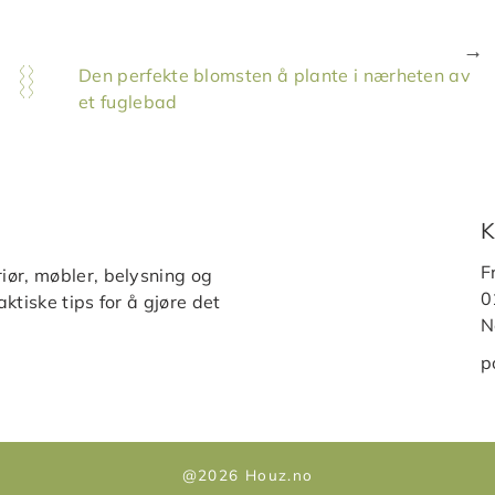
Den perfekte blomsten å plante i nærheten av
et fuglebad
K
F
iør, møbler, belysning og
0
ktiske tips for å gjøre det
N
p
@2026 Houz.no