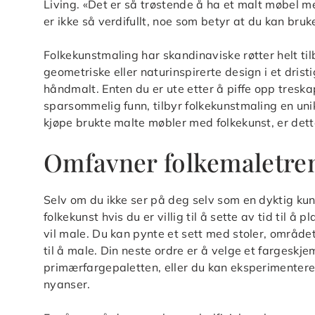
Living. «Det er så trøstende å ha et malt møbel m
er ikke så verdifullt, noe som betyr at du kan bruk
Folkekunstmaling har skandinaviske røtter helt til
geometriske eller naturinspirerte design i et dris
håndmalt. Enten du er ute etter å piffe opp tresk
sparsommelig funn, tilbyr folkekunstmaling en uni
kjøpe brukte malte møbler med folkekunst, er dette
Omfavner folkemaletre
Selv om du ikke ser på deg selv som en dyktig kun
folkekunst hvis du er villig til å sette av tid til 
vil male. Du kan pynte et sett med stoler, området
til å male. Din neste ordre er å velge et fargeskj
primærfargepaletten, eller du kan eksperimentere
nyanser.