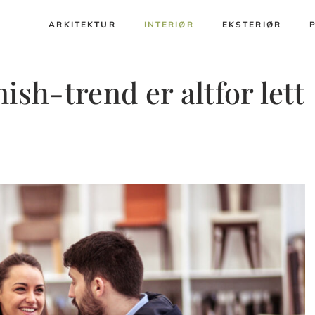
ARKITEKTUR
INTERIØR
EKSTERIØR
ish-trend er altfor lett