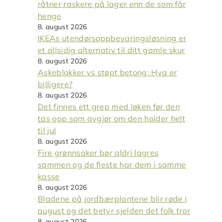
råtner raskere på lager enn de som får
henge
8. august 2026
IKEAs utendørsoppbevaringsløsning er
et allsidig alternativ til ditt gamle skur
8. august 2026
Askeblokker vs støpt betong: Hva er
billigere?
8. august 2026
Det finnes ett grep med løken før den
tas opp som avgjør om den holder helt
til jul
8. august 2026
Fire grønnsaker bør aldri lagres
sammen og de fleste har dem i samme
kasse
8. august 2026
Bladene på jordbærplantene blir røde i
august og det betyr sjelden det folk tror
8. august 2026