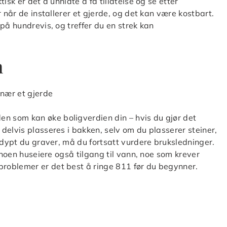
isk er det å unnlate å få tillatelse og se etter
 når de installerer et gjerde, og det kan være kostbart.
på hundrevis, og treffer du en strek kan
m
 som kan øke boligverdien din – hvis du gjør det
delvis plasseres i bakken, selv om du plasserer steiner,
 dypt du graver, må du fortsatt vurdere bruksledninger.
r noen huseiere også tilgang til vann, noe som krever
roblemer er det best å ringe 811 før du begynner.