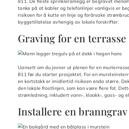
811. De fleste sprinkleranlegg er begravet mell
tanke på at kabler og telefonlinjer vanligvis er 
risikoen for å kutte en linje og forårsake strømbr
byggetillatelse avhengig av lokale forskrifter.
Graving for en terrasse
Uansett om du jevner ut plenen for en murterrasse 
811 før du starter prosjektet. For en mursteinsterr
en kortstokk er imidlertid risikoen enda større. D
den lokale frostlinjen, som kan være flere fot. Dett
strømledning, inkludert vann-, kloakk-, gass- og el
Installere en branngrav