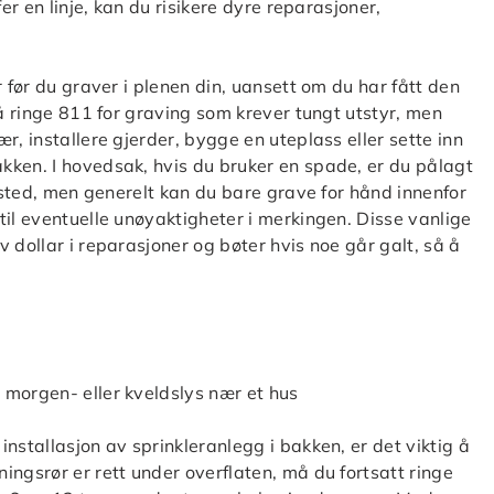
er en linje, kan du risikere dyre reparasjoner,
r før du graver i plenen din, uansett om du har fått den
 å ringe 811 for graving som krever tungt utstyr, men
r, installere gjerder, bygge en uteplass eller sette inn
kken. I hovedsak, hvis du bruker en spade, er du pålagt
l sted, men generelt kan du bare grave for hånd innenfor
til eventuelle unøyaktigheter i merkingen. Disse vanlige
 dollar i reparasjoner og bøter hvis noe går galt, så å
nstallasjon av sprinkleranlegg i bakken, er det viktig å
ingsrør er rett under overflaten, må du fortsatt ringe