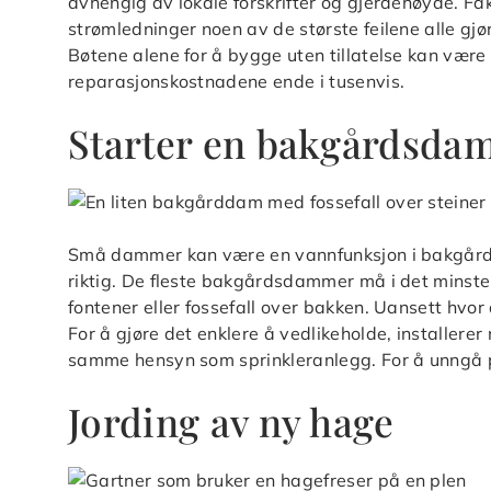
avhengig av lokale forskrifter og gjerdehøyde. Fakt
strømledninger noen av de største feilene alle gjør
Bøtene alene for å bygge uten tillatelse kan være 
reparasjonskostnadene ende i tusenvis.
Starter en bakgårdsda
Små dammer kan være en vannfunksjon i bakgården
riktig. De fleste bakgårdsdammer må i det minste 
fontener eller fossefall over bakken. Uansett hvor
For å gjøre det enklere å vedlikeholde, installere
samme hensyn som sprinkleranlegg. For å unngå p
Jording av ny hage