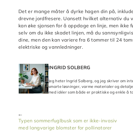
Det er mange måter å dyrke hagen din på, inklude
drevne jordfresere. Uansett hvilket alternativ du
kan øke sjansen for å oppdage en linje, men ikke før
selv om du ikke skadet linjen, må du sannsynligv
dine, men den kan variere fra 6 tommer til 24 tom
elektriske og vannledninger.
INGRID SOLBERG
Jeg heter Ingrid Solberg, og jeg skriver om in
smarte løsninger, varme materialer og detaljer
med idéer som både er praktiske og enkle å ta
Typen sommerfuglbusk som er ikke-invasiv
med langvarige blomster for pollinatorer