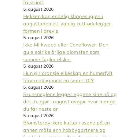
frostnatt
5. august 2026
Hekken kan endelig klippes igjen i
august men ett vanlig kutt ødelegger
formen i årevis
5. august 2026
Ikke Milkweed eller Coneflower: Den
gule solrike årlige blomsten som
sommerfugler elsker
5. august 2026
Hun gir oransje eikeskap en humørfylt
forvandling med en smart DIY
5. august 2026
Brunsneglene legger eggene sine nå og
det du gjør i august avgjør hvor mange
du får neste år
5. august 2026
Blomsterdyrkere kutter rosene på en
annen måte enn hobbygartnere og