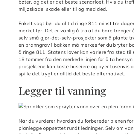
bøter, og det er det beste scenarioet. Hvis du treff
miljøskade, skade eller til og med død.
Enkelt sagt bør du alltid ringe 811 minst tre dage
merket før. Det er vanlig å tro at du bare trenger
selv små gjør-det-selv-prosjekter som å plante træ
en branngrav i bakken må merkes før du bryter ba
å ringe 811. Statens lover kan variere fra sted ti
18 tommer fra den merkede linjen for å ta hensyn 
prosjektene kan koste huseiere og byer tusenvis av
spille det trygt er alltid det beste alternativet.
Legger til vanning
Når du vurderer hvordan du forbereder plenen for i
planlegge oppsettet rundt ledninger. Selv om vann