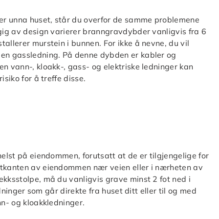
nger unna huset, står du overfor de samme problemene
ngig av design varierer branngravdybder vanligvis fra 6
allerer murstein i bunnen. For ikke å nevne, du vil
 en gassledning. På denne dybden er kabler og
en vann-, kloakk-, gass- og elektriske ledninger kan
siko for å treffe disse.
helst på eiendommen, forutsatt at de er tilgjengelige for
utkanten av eiendommen nær veien eller i nærheten av
ekksstolpe, må du vanligvis grave minst 2 fot ned i
edninger som går direkte fra huset ditt eller til og med
nn- og kloakkledninger.