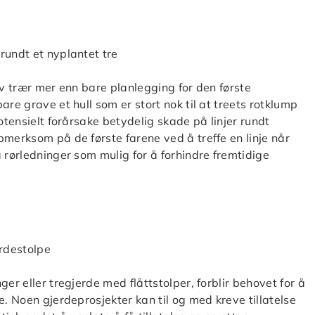
av trær mer enn bare planlegging for den første
re grave et hull som er stort nok til at treets rotklump
otensielt forårsake betydelig skade på linjer rundt
pmerksom på de første farene ved å treffe en linje når
 rørledninger som mulig for å forhindre fremtidige
er eller tregjerde med flåttstolper, forblir behovet for å
e. Noen gjerdeprosjekter kan til og med kreve tillatelse