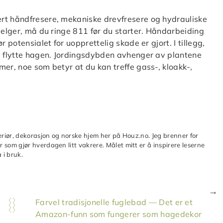
rt håndfresere, mekaniske drevfresere og hydrauliske
 velger, må du ringe 811 før du starter. Håndarbeiding
 potensialet for uopprettelig skade er gjort. I tillegg,
is flytte hagen. Jordingsdybden avhenger av plantene
mer, noe som betyr at du kan treffe gass-, kloakk-,
teriør, dekorasjon og norske hjem her på Houz.no. Jeg brenner for
 som gjør hverdagen litt vakrere. Målet mitt er å inspirere leserne
 i bruk.
Farvel tradisjonelle fuglebad — Det er et
Amazon-funn som fungerer som hagedekor