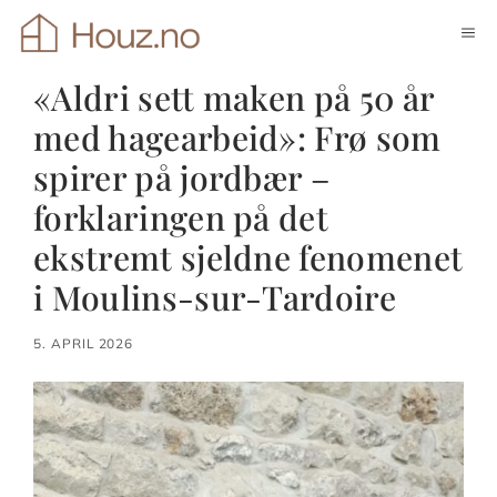
Hopp
ME
til
innhold
«Aldri sett maken på 50 år
med hagearbeid»: Frø som
spirer på jordbær –
forklaringen på det
ekstremt sjeldne fenomenet
i Moulins-sur-Tardoire
5. APRIL 2026