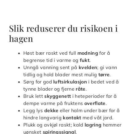
Slik reduserer du risikoen i
hagen
Høst bær raskt ved full
modning
for å
begrense tid i varme og
fukt
.
Unngå vanning sent på
kvelden
; gi vann
tidlig og hold blader mest mulig
tørre
.
Sørg for god
luftsirkulasjon
i bedet ved å
tynne blader og fjerne
råte
.
Bruk lett
skyggenett
i heteperioder for å
dempe varme på fruktens
overflate
.
Legg lys
dekke
eller halm under bær for å
hindre langvarig
kontakt
med våt jord.
Plukk og avkjøl raskt; kald
lagring
hemmer
uønsket
spiringssignal
.