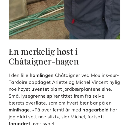
En merkelig høst i
Châtaigner-hagen
I den lille
hamlingen
Châtaigner ved Moulins-sur-
Tardoire oppdaget Arlette og Michel Vincent nylig
noe høyst
uventet
blant jordbærplantene sine.
Små, lysegrønne
spirer
tittet frem fra selve
bærets overflate, som om hvert bær bar på en
minihage
. «På over femti år med
hagearbeid
har
jeg aldri sett noe slikt», sier Michel, fortsatt
forundret
over synet.