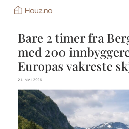
Hopp
til
innhold
Bare 2 timer fra Be
med 200 innbyggere e
Europas vakreste sk
21. MAI 2026