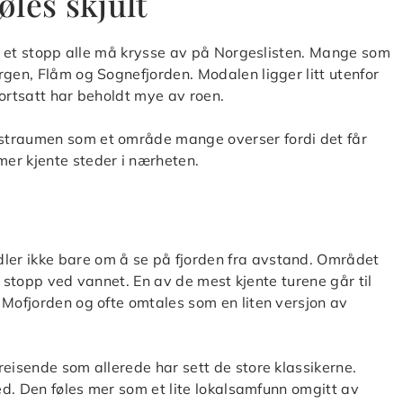
øles skjult
itt et stopp alle må krysse av på Norgeslisten. Mange som
rgen, Flåm og Sognefjorden. Modalen ligger litt utenfor
fortsatt har beholdt mye av roen.
straumen som et område mange overser fordi det får
er kjente steder i nærheten.
er ikke bare om å se på fjorden fra avstand. Området
ge stopp ved vannet. En av de mest kjente turene går til
 Mofjorden og ofte omtales som en liten versjon av
reisende som allerede har sett de store klassikerne.
ted. Den føles mer som et lite lokalsamfunn omgitt av