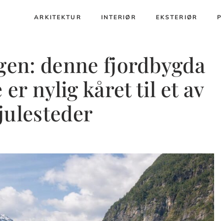
ARKITEKTUR
INTERIØR
EKSTERIØR
rgen: denne fjordbygda
r nylig kåret til et av
julesteder