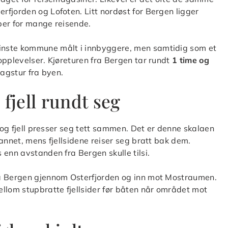
fjorden og Lofoten. Litt nordøst for Bergen ligger
pper for mange reisende.
inste kommune målt i innbyggere, men samtidig som et
opplevelser. Kjøreturen fra Bergen tar rundt
1 time og
dagstur fra byen.
fjell rundt seg
v og fjell presser seg tett sammen. Det er denne skalaen
annet, mens fjellsidene reiser seg bratt bak dem.
 enn avstanden fra Bergen skulle tilsi.
ra Bergen gjennom Osterfjorden og inn mot Mostraumen.
llom stupbratte fjellsider før båten når området mot