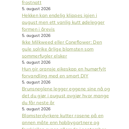
frostnatt
5. august 2026
Hekken kan endelig klippes igjen i
august men ett vanlig kutt ødelegger
formen i årevis
5. august 2026
Ikke Milkweed eller Coneflower: Den
gule solrike årlige blomsten som
sommerfugler elsker
5. august 2026
Hun gir oransje eikeskap en humørfylt
forvandling med en smart DIY
5. august 2026
Brunsneglene legger eggene sine nå og
det du gjør i august avgjør hvor mange
du får neste år
5. august 2026
Blomsterdyrkere kutter rosene på en
annen måte enn hobbygartnere og