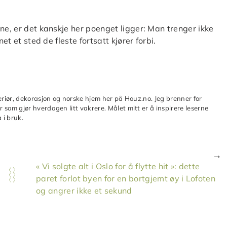
ne, er det kanskje her poenget ligger: Man trenger ikke
et et sted de fleste fortsatt kjører forbi.
teriør, dekorasjon og norske hjem her på Houz.no. Jeg brenner for
 som gjør hverdagen litt vakrere. Målet mitt er å inspirere leserne
 i bruk.
« Vi solgte alt i Oslo for å flytte hit »: dette
paret forlot byen for en bortgjemt øy i Lofoten
og angrer ikke et sekund