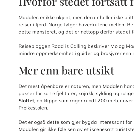
Hvorfor stedet fortsatt f
Modalen er ikke ukjent, men den er heller ikke bl
reiser i fjord-Norge følger hovedrutene mellom Be
dette mønsteret, og det er nettopp derfor stedet 
Reisebloggen Road is Calling beskriver Mo og Mo
mindre oppmerksomhet i guider og brosjyrer enn m
Mer enn bare utsikt
Det mest åpenbare er naturen, men Modalen handl
passer for korte fjellturer, kajakk, sykling og roli
Slottet
, en klippe som rager rundt 200 meter over
Preikestolen.
Det er også dette som gjør bygda interessant for 
Modalen gir ikke følelsen av et iscenesatt turists