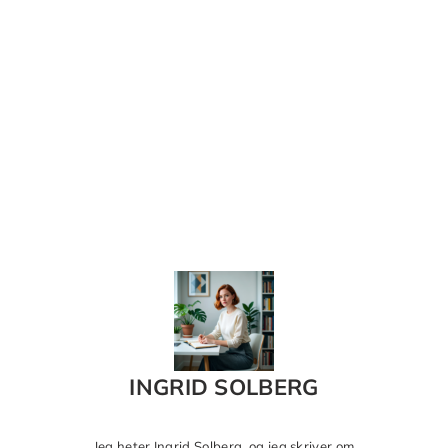
INGRID SOLBERG
Jeg heter Ingrid Solberg, og jeg skriver om