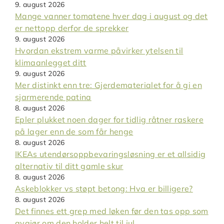
9. august 2026
Mange vanner tomatene hver dag i august og det
er nettopp derfor de sprekker
9. august 2026
Hvordan ekstrem varme påvirker ytelsen til
klimaanlegget ditt
9. august 2026
Mer distinkt enn tre: Gjerdematerialet for å gi en
sjarmerende patina
8. august 2026
Epler plukket noen dager for tidlig råtner raskere
på lager enn de som får henge
8. august 2026
IKEAs utendørsoppbevaringsløsning er et allsidig
alternativ til ditt gamle skur
8. august 2026
Askeblokker vs støpt betong: Hva er billigere?
8. august 2026
Det finnes ett grep med løken før den tas opp som
avgjør om den holder helt til jul