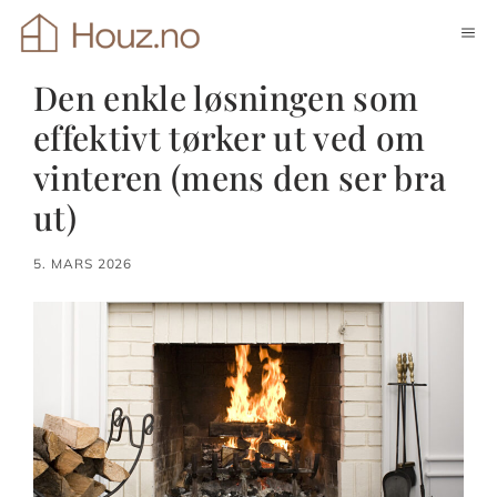
Hopp
ME
til
innhold
Den enkle løsningen som
effektivt tørker ut ved om
vinteren (mens den ser bra
ut)
5. MARS 2026