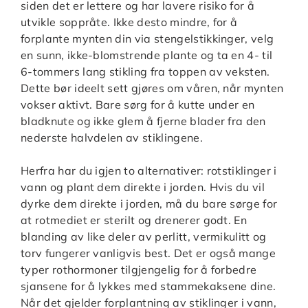
siden det er lettere og har lavere risiko for å
utvikle soppråte. Ikke desto mindre, for å
forplante mynten din via stengelstikkinger, velg
en sunn, ikke-blomstrende plante og ta en 4- til
6-tommers lang stikling fra toppen av veksten.
Dette bør ideelt sett gjøres om våren, når mynten
vokser aktivt. Bare sørg for å kutte under en
bladknute og ikke glem å fjerne blader fra den
nederste halvdelen av stiklingene.
Herfra har du igjen to alternativer: rotstiklinger i
vann og plant dem direkte i jorden. Hvis du vil
dyrke dem direkte i jorden, må du bare sørge for
at rotmediet er sterilt og drenerer godt. En
blanding av like deler av perlitt, vermikulitt og
torv fungerer vanligvis best. Det er også mange
typer rothormoner tilgjengelig for å forbedre
sjansene for å lykkes med stammekaksene dine.
Når det gjelder forplantning av stiklinger i vann,