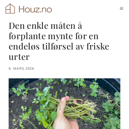
Hopp
ME
til
innhold
Den enkle måten å
forplante mynte for en
endeløs tilførsel av friske
urter
8. MARS 2026