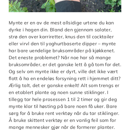
Mynte er en av de mest allsidige urtene du kan
dyrke i hagen din. Bland den gjennom salater,
strø den over karriretter, knus den til cocktailer
eller virvl den til yoghurtbaserte dipper – mynte
har bare uendelige bruksområder på kjøkkenet.
Det eneste problemet? Når noe har så mange
bruksområder, er det ganske lett å gå tom for det.
Og selv om mynte ikke er dyrt, ville det ikke vært
flott å ha en endeløs forsyning rett i hjemmet ditt?
Ærlig talt, det er ganske enkelt! Alt som trengs er
en etablert plante og noen sunne stiklinger. I
tillegg tar hele prosessen 1 til 2 timer og gir deg
mynte klar til høsting på bare noen få uker. Bare
sørg for å bruke rent verktøy når du tar stiklinger.
Å bruke skittent verktøy er en vanlig feil som for
mange mennesker gjør når de formerer planter.