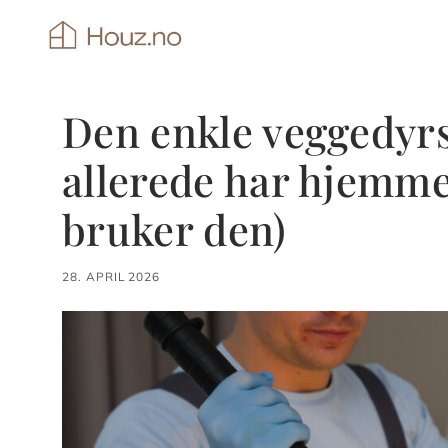
Hopp
til
innhold
Den enkle veggedyr
allerede har hjemme
bruker den)
28. APRIL 2026