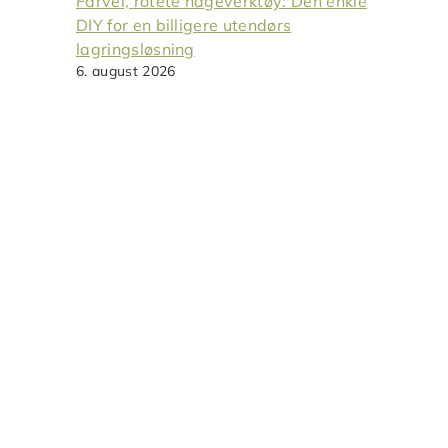
Farvel, rotete hageverktøy: Den enkle
DIY for en billigere utendørs
lagringsløsning
6. august 2026