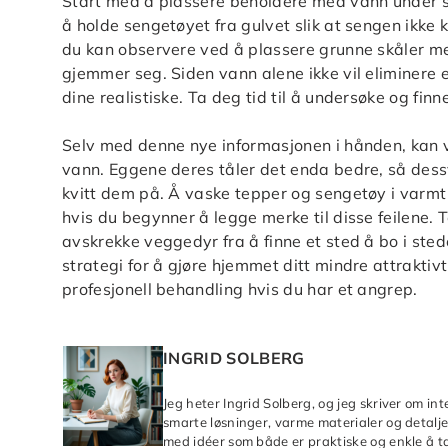
Start med å plassere beholdere med vann under se
å holde sengetøyet fra gulvet slik at sengen ikke k
du kan observere ved å plassere grunne skåler m
gjemmer seg. Siden vann alene ikke vil eliminere 
dine realistiske. Ta deg tid til å undersøke og fi
Selv med denne nye informasjonen i hånden, kan v
vann. Eggene deres tåler det enda bedre, så dessv
kvitt dem på. Å vaske tepper og sengetøy i varmt 
hvis du begynner å legge merke til disse feilene.
avskrekke veggedyr fra å finne et sted å bo i stede
strategi for å gjøre hjemmet ditt mindre attraktivt
profesjonell behandling hvis du har et angrep.
INGRID SOLBERG
Jeg heter Ingrid Solberg, og jeg skriver om in
smarte løsninger, varme materialer og detaljer
med idéer som både er praktiske og enkle å ta