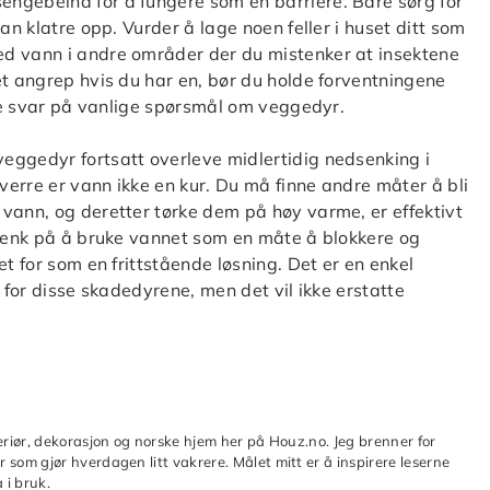
ngebeina for å fungere som en barriere. Bare sørg for
an klatre opp. Vurder å lage noen feller i huset ditt som
ed vann i andre områder der du mistenker at insektene
et angrep hvis du har en, bør du holde forventningene
nne svar på vanlige spørsmål om veggedyr.
eggedyr fortsatt overleve midlertidig nedsenking i
erre er vann ikke en kur. Du må finne andre måter å bli
vann, og deretter tørke dem på høy varme, er effektivt
 Tenk på å bruke vannet som en måte å blokkere og
t for som en frittstående løsning. Det er en enkel
 for disse skadedyrene, men det vil ikke erstatte
teriør, dekorasjon og norske hjem her på Houz.no. Jeg brenner for
 som gjør hverdagen litt vakrere. Målet mitt er å inspirere leserne
 i bruk.