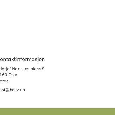
ontaktinformasjon
ridtjof Nansens plass 9
160 Oslo
orge
ost@houz.no