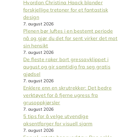
Hvordan Christina Haack blander
forskjellige tretoner for et fantastisk
design
7. august 2026
Plenen bør luftes i en bestemt periode
nå og gjør du det for sent virker det mot
sin hensikt
7. august 2026
De fleste raker bort gressavklippet i
august og gir samtidig fra seg gratis
gjødsel
7. august 2026
Enklere enn en skrutrekker: Det bedre
verktøyet for å fjerne ugress fra
grusoppkjørsler
7. august 2026
5 tips for å velge utvendige
aksentfarger for visuell sjarm
7. august 2026