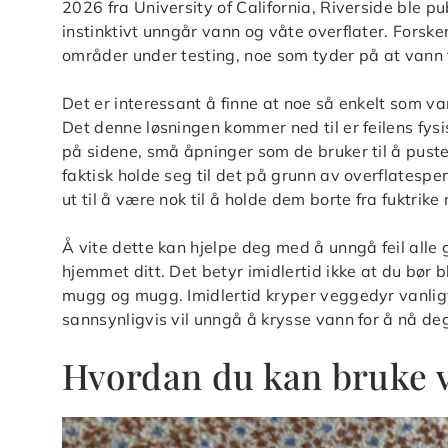
2026 fra University of California, Riverside ble pu
instinktivt unngår vann og våte overflater. Forske
områder under testing, noe som tyder på at vann 
Det er interessant å finne at noe så enkelt som va
Det denne løsningen kommer ned til er feilens fys
på sidene, små åpninger som de bruker til å pust
faktisk holde seg til det på grunn av overflatespe
ut til å være nok til å holde dem borte fra fuktrike 
Å vite dette kan hjelpe deg med å unngå feil alle 
hjemmet ditt. Det betyr imidlertid ikke at du bør 
mugg og mugg. Imidlertid kryper veggedyr vanligvis
sannsynligvis vil unngå å krysse vann for å nå de
Hvordan du kan bruke va