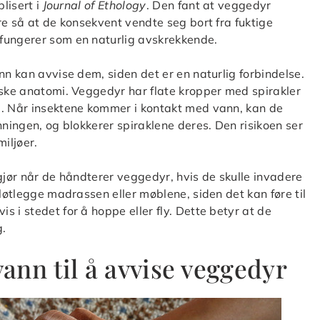
blisert i
Journal of Ethology
. Den fant at veggedyr
re så at de konsekvent vendte seg bort fra fuktige
fungerer som en naturlig avskrekkende.
nn kan avvise dem, siden det er en naturlig forbindelse.
iske anatomi. Veggedyr har flate kropper med spirakler
e. Når insektene kommer i kontakt med vann, kan de
nningen, og blokkerer spiraklene deres. Den risikoen ser
miljøer.
gjør når de håndterer veggedyr, hvis de skulle invadere
bløtlegge madrassen eller møblene, siden det kan føre til
 i stedet for å hoppe eller fly. Dette betyr at de
g.
nn til å avvise veggedyr