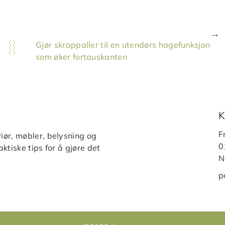
Gjør skrappaller til en utendørs hagefunksjon
som øker fortauskanten
K
F
iør, møbler, belysning og
0
ktiske tips for å gjøre det
N
p