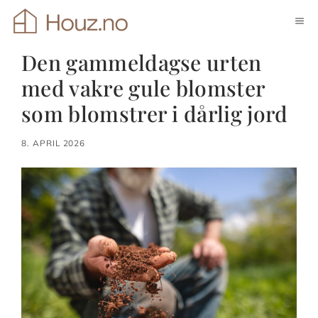
Hopp
ME
til
innhold
Den gammeldagse urten
med vakre gule blomster
som blomstrer i dårlig jord
8. APRIL 2026