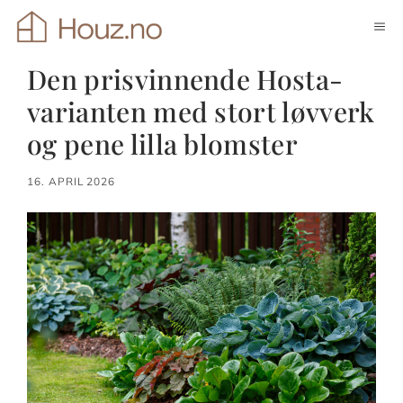
Hopp
ME
til
innhold
Den prisvinnende Hosta-
varianten med stort løvverk
og pene lilla blomster
16. APRIL 2026