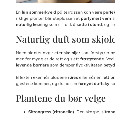
En
lun sommerkveld
på terrassen kan være perfekt 
riktige planter blir uteplassen et
parfymert vern
s
naturlig løsning
som er rask å
sette i stand
, og s
Naturlig duft som skjol
Noen planter avgir
eteriske oljer
som forstyrrer 
men for mygg er de rett og slett
frastøtende
. Ved
levende barriere
som demper flyaktiviteten
betyd
Effekten øker når bladene
røres
eller når en
lett br
gjestene kommer, og du har en
fornyet duftsky
so
Plantene du bør velge
Sitrongress (citronella)
: Den skarpe,
sitron