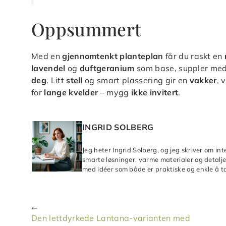
Oppsummert
Med en
gjennomtenkt planteplan
får du raskt en
lavendel
og
duftgeranium
som base, suppler me
deg
. Litt
stell
og smart plassering gir en
vakker
, 
for
lange kvelder
– mygg
ikke invitert
.
INGRID SOLBERG
Jeg heter Ingrid Solberg, og jeg skriver om in
smarte løsninger, varme materialer og detaljer
med idéer som både er praktiske og enkle å ta
Den lettdyrkede Lantana-varianten med