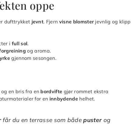
ffekten oppe
der dufttrykket
jevnt
. Fjern
visne blomster
jevnlig og klipp
tter i
full sol
.
forgreining
og aroma.
tyrke
gjennom sesongen.
 og en bris fra en
bordvifte
gjør rommet ekstra
turmaterialer for en
innbydende
helhet.
r
får du en terrasse som både
puster
og