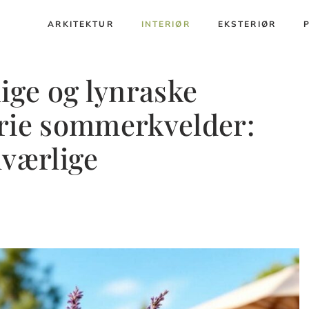
ARKITEKTUR
INTERIØR
EKSTERIØR
ige og lynraske
frie sommerkvelder:
nværlige