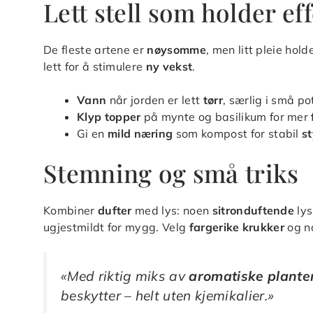
Lett stell som holder e
De fleste artene er
nøysomme
, men litt pleie hol
lett for å stimulere
ny vekst
.
Vann
når jorden er lett
tørr
, særlig i små po
Klyp topper
på mynte og basilikum for mer
Gi en
mild næring
som kompost for stabil
s
Stemning og små triks
Kombiner
dufter
med lys: noen
sitronduftende
lys
ugjestmildt for mygg. Velg
fargerike krukker
og na
«Med riktig miks av
aromatiske plante
beskytter – helt uten kjemikalier.»