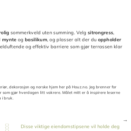
rolig
sommerkveld uten summing. Velg
sitrongress
,
d
mynte
og
basilikum
, og plasser alt der du
oppholder
velduftende og effektiv barriere som gjør terrassen klar
teriør, dekorasjon og norske hjem her på Houz.no. Jeg brenner for
 som gjør hverdagen litt vakrere. Målet mitt er å inspirere leserne
 i bruk.
Disse viktige eiendomstipsene vil holde deg