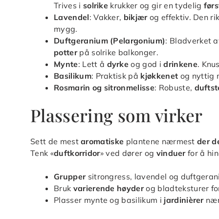
Trives i
solrike
krukker og gir en tydelig
førs
Lavendel
: Vakker,
bikjær
og effektiv. Den ri
mygg.
Duftgeranium (Pelargonium)
: Bladverket 
potter
på solrike balkonger.
Mynte
: Lett å
dyrke
og god i
drinkene
. Knu
Basilikum
: Praktisk på
kjøkkenet
og nyttig
Rosmarin og sitronmelisse
: Robuste,
duftst
Plassering som virker
Sett de mest
aromatiske
plantene nærmest
der de
Tenk «
duftkorridor
» ved dører og
vinduer
for å hin
Grupper
sitrongress, lavendel og duftgeran
Bruk
varierende høyder
og bladteksturer f
Plasser mynte og basilikum i
jardinièrer
nær