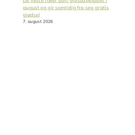
De fleste raker bort gressavklippet i
august og gir samtidig fra seg gratis
gjødsel
7. august 2026