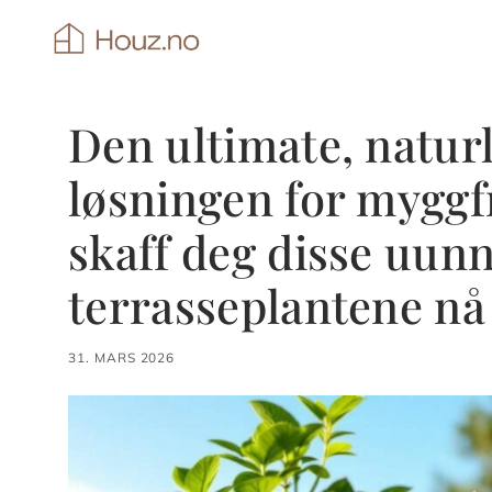
Hopp
til
innhold
Den ultimate, naturl
løsningen for mygg
skaff deg disse uun
terrasseplantene nå
31. MARS 2026