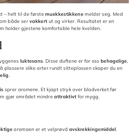
– helt til de første
muekkestikkene
melder seg. Med
om både ser
vakkert
ut og virker. Resultatet er en
om holder gjestene komfortable hele kvelden.
d
myggenes
luktesans
. Disse duftene er for oss
behagelige
,
 å plassere slike arter rundt sitteplassen skaper du en
elig
.
is
sprer aromene. Et kjapt stryk over bladverket før
m gjør området mindre
attraktivt
for mygg.
aktige
aromaen er et velprøvd
avskrekkingsmiddel
.