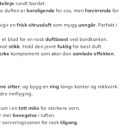
telinje
rundt bordet.
ke duften er
beroligende
for oss, men
forvirrende
for
avgir en
frisk sitrusduft
som mygg
unngår
. Perfekt i
s et blad for en rask
duftboost
ved bordkanten.
 mot
stikk
. Hold den jevnt
fuktig
for best duft.
erke
komplement som øker den
samlede effekten
.
re sitter
, og bygg en
ring
langs kanter og rekkverk.
dre innflyging.
ium i en
tett miks
for sterkere vern.
or mer
bevegelse
i luften.
 serveringssonen for rask
tilgang
.