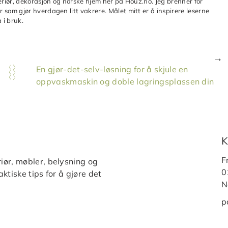
teriør, dekorasjon og norske hjem her på Houz.no. Jeg brenner for
 som gjør hverdagen litt vakrere. Målet mitt er å inspirere leserne
 i bruk.
En gjør-det-selv-løsning for å skjule en
oppvaskmaskin og doble lagringsplassen din
K
F
iør, møbler, belysning og
0
ktiske tips for å gjøre det
N
p