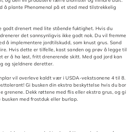
en, og den vil produsere færre blomster og mindre duft.
ed å plante Phenomenal på et sted med tilstrekkelig
e godt drenert med lite stående fuktighet. Hvis du
renerer det sannsynligvis ikke godt nok. Du vil fremme
ed å implementere jordtilskudd, som knust grus. Sand
e. Hvis dette er tilfelle, kast sanden og prøv å legge til
t er å ha løst, fritt drenerende skitt. Med god jord kan
g og sjeldnere deretter.
plar vil overleve kaldt vær i USDA-vekstsonene 4 til 8.
osttolerant! Gi busken din ekstra beskyttelse hvis du bor
 grenene. Dekk røttene med flis eller ekstra grus, og gi
e busken med frostduk eller burlap.