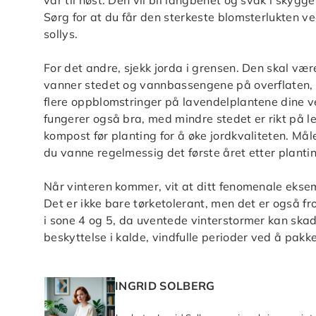
vår til høst. Den vil bli langbenet og svak i skygg
Sørg for at du får den sterkeste blomsterlukten v
sollys.
For det andre, sjekk jorda i grensen. Den skal vær
vanner stedet og vannbassengene på overflaten, d
flere oppblomstringer på lavendelplantene dine v
fungerer også bra, med mindre stedet er rikt på leir
kompost før planting for å øke jordkvaliteten. Måle
du vanne regelmessig det første året etter plantin
Når vinteren kommer, vit at ditt fenomenale eksem
Det er ikke bare tørketolerant, men det er også fr
i sone 4 og 5, da uventede vinterstormer kan skade
beskyttelse i kalde, vindfulle perioder ved å pakk
INGRID SOLBERG