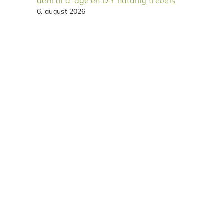
dem til å lage en DIY naturlig trebeis
6. august 2026