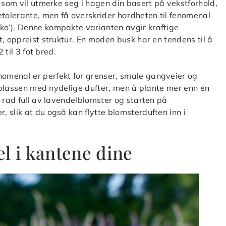
 som vil utmerke seg i hagen din basert på vekstforhold,
etolerante, men få overskrider hardheten til fenomenal
ko’). Denne kompakte varianten avgir kraftige
, oppreist struktur. En moden busk har en tendens til å
 til 3 fot bred.
omenal er perfekt for grenser, smale gangveier og
p plassen med nydelige dufter, men å plante mer enn én
 rad full av lavendelblomster og starten på
 slik at du også kan flytte blomsterduften inn i
l i kantene dine