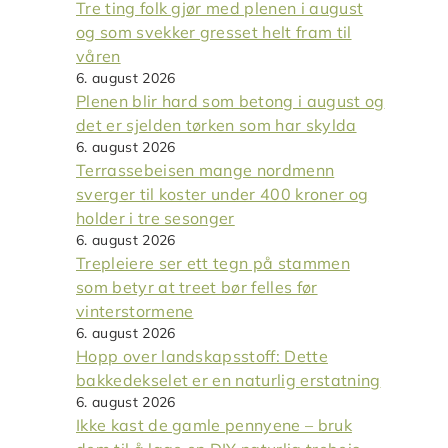
Tre ting folk gjør med plenen i august
og som svekker gresset helt fram til
våren
6. august 2026
Plenen blir hard som betong i august og
det er sjelden tørken som har skylda
6. august 2026
Terrassebeisen mange nordmenn
sverger til koster under 400 kroner og
holder i tre sesonger
6. august 2026
Trepleiere ser ett tegn på stammen
som betyr at treet bør felles før
vinterstormene
6. august 2026
Hopp over landskapsstoff: Dette
bakkedekselet er en naturlig erstatning
6. august 2026
Ikke kast de gamle pennyene – bruk