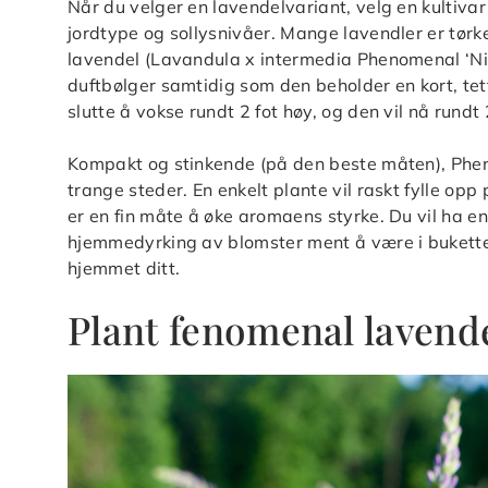
Når du velger en lavendelvariant, velg en kultivar
jordtype og sollysnivåer. Mange lavendler er tørk
lavendel (Lavandula x intermedia Phenomenal ‘Ni
duftbølger samtidig som den beholder en kort, tett
slutte å vokse rundt 2 fot høy, og den vil nå rundt 2
Kompakt og stinkende (på den beste måten), Phen
trange steder. En enkelt plante vil raskt fylle op
er en fin måte å øke aromaens styrke. Du vil ha en
hjemmedyrking av blomster ment å være i buketter,
hjemmet ditt.
Plant fenomenal lavende