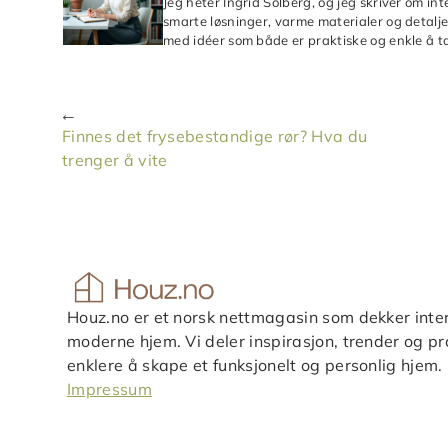
Jeg heter Ingrid Solberg, og jeg skriver om in
smarte løsninger, varme materialer og detaljer
med idéer som både er praktiske og enkle å ta
Finnes det frysebestandige rør? Hva du
trenger å vite
Houz.no er et norsk nettmagasin som dekker inter
moderne hjem. Vi deler inspirasjon, trender og pra
enklere å skape et funksjonelt og personlig hjem.
Impressum