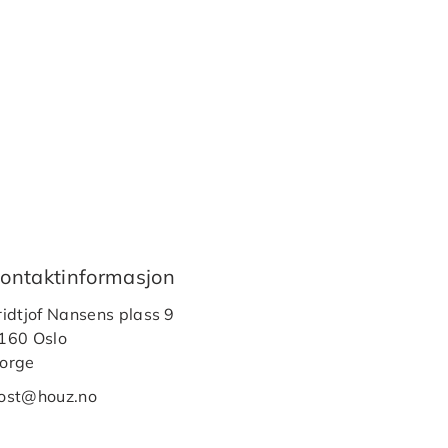
ontaktinformasjon
ridtjof Nansens plass 9
160 Oslo
orge
ost@houz.no