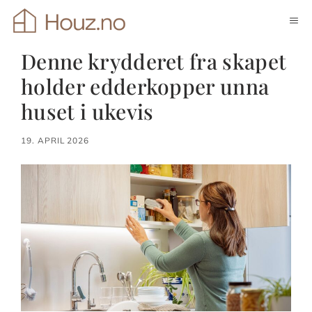
Hopp
ME
til
innhold
Denne krydderet fra skapet
holder edderkopper unna
huset i ukevis
19. APRIL 2026