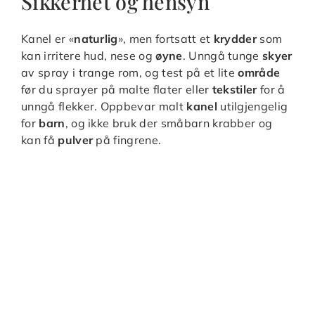
Sikkerhet og hensyn
Kanel er «
naturlig
», men fortsatt et
krydder
som
kan irritere hud, nese og
øyne
. Unngå tunge
skyer
av spray i trange rom, og test på et lite
område
før du sprayer på malte flater eller
tekstiler
for å
unngå flekker. Oppbevar malt
kanel
utilgjengelig
for
barn
, og ikke bruk der småbarn krabber og
kan få
pulver
på fingrene.