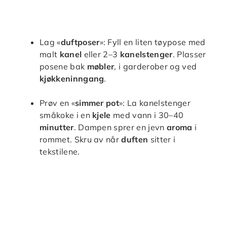
Lag «
duftposer
»: Fyll en liten tøypose med
malt
kanel
eller 2–3
kanelstenger
. Plasser
posene bak
møbler
, i garderober og ved
kjøkkeninngang
.
Prøv en «
simmer pot
»: La kanelstenger
småkoke i en
kjele
med vann i 30–40
minutter
. Dampen sprer en jevn
aroma
i
rommet. Skru av når
duften
sitter i
tekstilene.