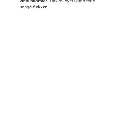
vinduskarmer
. Tørk av overskudd for å
unngå
flekker
.