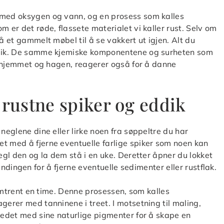
 med oksygen og vann, og en prosess som kalles
m er det røde, flassete materialet vi kaller rust. Selv om
å et gammelt møbel til å se vakkert ut igjen. Alt du
eddik. De samme kjemiske komponentene og surheten som
dt hjemmet og hagen, reagerer også for å danne
 rustne spiker og eddik
neglene dine eller lirke noen fra søppeltre du har
t med å fjerne eventuelle farlige spiker som noen kan
segl den og la dem stå i en uke. Deretter åpner du lokket
 blandingen for å fjerne eventuelle sedimenter eller rustflak.
i omtrent en time. Denne prosessen, som kalles
gerer med tanninene i treet. I motsetning til maling,
stedet med sine naturlige pigmenter for å skape en