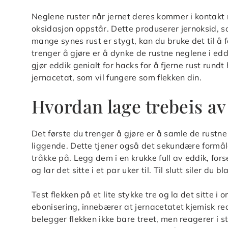
Neglene ruster når jernet deres kommer i kontakt
oksidasjon oppstår. Dette produserer jernoksid, so
mange synes rust er stygt, kan du bruke det til å f
trenger å gjøre er å dynke de rustne neglene i 
gjør eddik genialt for hacks for å fjerne rust run
jernacetat, som vil fungere som flekken din.
Hvordan lage trebeis av
Det første du trenger å gjøre er å samle de rustne 
liggende. Dette tjener også det sekundære formåle
tråkke på. Legg dem i en krukke full av eddik, for
og lar det sitte i et par uker til. Til slutt siler du
Test flekken på et lite stykke tre og la det sitte 
ebonisering, innebærer at jernacetatet kjemisk rea
belegger flekken ikke bare treet, men reagerer i 