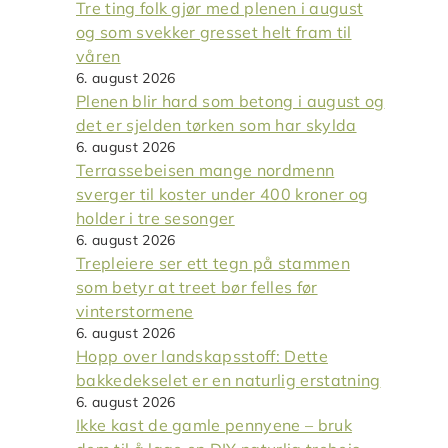
Tre ting folk gjør med plenen i august
og som svekker gresset helt fram til
våren
6. august 2026
Plenen blir hard som betong i august og
det er sjelden tørken som har skylda
6. august 2026
Terrassebeisen mange nordmenn
sverger til koster under 400 kroner og
holder i tre sesonger
6. august 2026
Trepleiere ser ett tegn på stammen
som betyr at treet bør felles før
vinterstormene
6. august 2026
Hopp over landskapsstoff: Dette
bakkedekselet er en naturlig erstatning
6. august 2026
Ikke kast de gamle pennyene – bruk