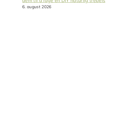
dem til å lage en DIY naturlig trebeis
6. august 2026