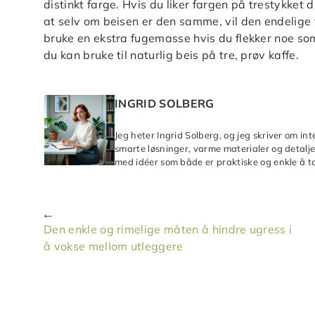
distinkt farge. Hvis du liker fargen på trestykket d
at selv om beisen er den samme, vil den endelige fa
bruke en ekstra fugemasse hvis du flekker noe som 
du kan bruke til naturlig beis på tre, prøv kaffe.
INGRID SOLBERG
Jeg heter Ingrid Solberg, og jeg skriver om in
smarte løsninger, varme materialer og detaljer
med idéer som både er praktiske og enkle å ta
Den enkle og rimelige måten å hindre ugress i
å vokse mellom utleggere