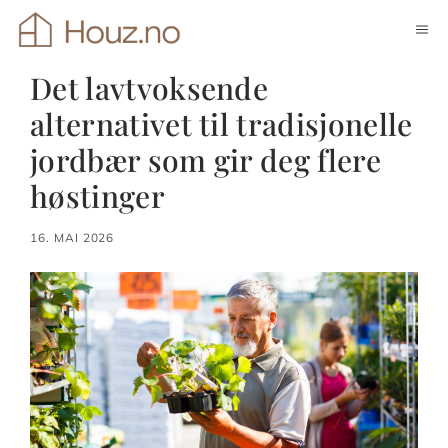
Hopp
ME
til
innhold
Det lavtvoksende
alternativet til tradisjonelle
jordbær som gir deg flere
høstinger
16. MAI 2026