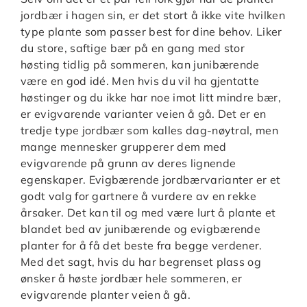
jordbær i hagen sin, er det stort å ikke vite hvilken
type plante som passer best for dine behov. Liker
du store, saftige bær på en gang med stor
høsting tidlig på sommeren, kan junibærende
være en god idé. Men hvis du vil ha gjentatte
høstinger og du ikke har noe imot litt mindre bær,
er evigvarende varianter veien å gå. Det er en
tredje type jordbær som kalles dag-nøytral, men
mange mennesker grupperer dem med
evigvarende på grunn av deres lignende
egenskaper. Evigbærende jordbærvarianter er et
godt valg for gartnere å vurdere av en rekke
årsaker. Det kan til og med være lurt å plante et
blandet bed av junibærende og evigbærende
planter for å få det beste fra begge verdener.
Med det sagt, hvis du har begrenset plass og
ønsker å høste jordbær hele sommeren, er
evigvarende planter veien å gå.