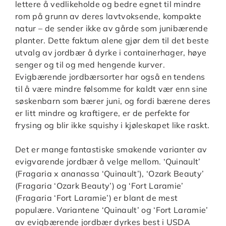
lettere å vedlikeholde og bedre egnet til mindre
rom på grunn av deres lavtvoksende, kompakte
natur – de sender ikke av gårde som junibærende
planter. Dette faktum alene gjør dem til det beste
utvalg av jordbær å dyrke i containerhager, høye
senger og til og med hengende kurver.
Evigbærende jordbærsorter har også en tendens
til å være mindre følsomme for kaldt vær enn sine
søskenbarn som bærer juni, og fordi bærene deres
er litt mindre og kraftigere, er de perfekte for
frysing og blir ikke squishy i kjøleskapet like raskt.
Det er mange fantastiske smakende varianter av
evigvarende jordbær å velge mellom. ‘Quinault’
(Fragaria x ananassa ‘Quinault’), ‘Ozark Beauty’
(Fragaria ‘Ozark Beauty’) og ‘Fort Laramie’
(Fragaria ‘Fort Laramie’) er blant de mest
populære. Variantene ‘Quinault’ og ‘Fort Laramie’
av evigbærende jordbær dyrkes best i USDA