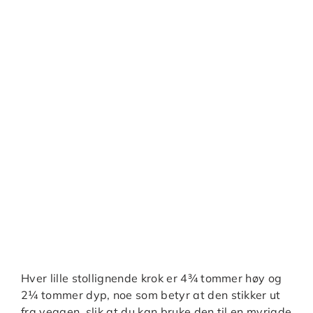
Hver lille stollignende krok er 4¾ tommer høy og
2¼ tommer dyp, noe som betyr at den stikker ut
fra veggen, slik at du kan bruke den til en myriade