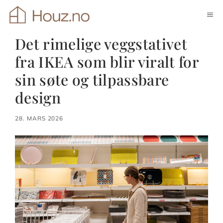
Hopp
ME
til
innhold
Det rimelige veggstativet
fra IKEA som blir viralt for
sin søte og tilpassbare
design
28. MARS 2026