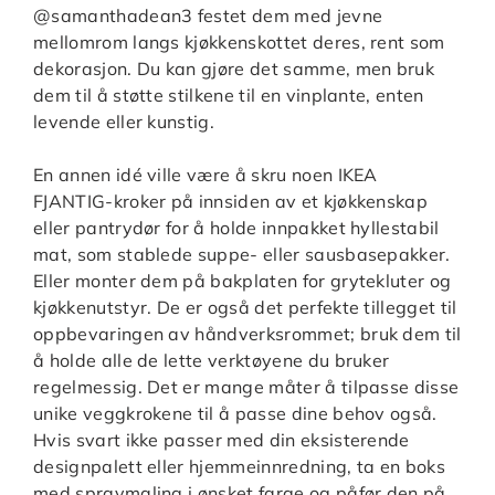
@samanthadean3 festet dem med jevne
mellomrom langs kjøkkenskottet deres, rent som
dekorasjon. Du kan gjøre det samme, men bruk
dem til å støtte stilkene til en vinplante, enten
levende eller kunstig.
En annen idé ville være å skru noen IKEA
FJANTIG-kroker på innsiden av et kjøkkenskap
eller pantrydør for å holde innpakket hyllestabil
mat, som stablede suppe- eller sausbasepakker.
Eller monter dem på bakplaten for grytekluter og
kjøkkenutstyr. De er også det perfekte tillegget til
oppbevaringen av håndverksrommet; bruk dem til
å holde alle de lette verktøyene du bruker
regelmessig. Det er mange måter å tilpasse disse
unike veggkrokene til å passe dine behov også.
Hvis svart ikke passer med din eksisterende
designpalett eller hjemmeinnredning, ta en boks
med spraymaling i ønsket farge og påfør den på