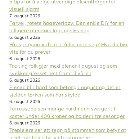
5 tips for å velge utvendige aksentfarger for
visuell sjarm
7. august 2026
Farvel, rotete hageverktøy: Den enkle DIY for en
billigere utendørs lagringsløsning
6. august 2026
Får spraymaur dem til å formere seg? Hva du bør
vite før du prøver
6. august 2026
Tre ting folk gjør med plenen i august og som
svekker gresset helt fram til våren
6. august 2026
Plenen blir hard som betong i august og det er
sjelden tørken som har skylda
6. august 2026
Terrassebeisen mange nordmenn sverger til
koster under 400 kroner og holder i tre sesonger
6. august 2026
Trepleiere ser ett tegn på stammen som betyr at
treet bør felles før vinterstormene