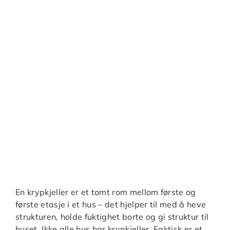
En krypkjeller er et tomt rom mellom første og
første etasje i et hus – det hjelper til med å heve
strukturen, holde fuktighet borte og gi struktur til
huset. Ikke alle hus har krypkjeller. Faktisk er et