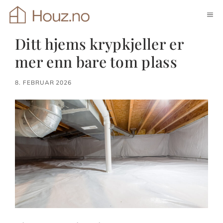
Hopp
ME
til
innhold
Ditt hjems krypkjeller er
mer enn bare tom plass
8. FEBRUAR 2026