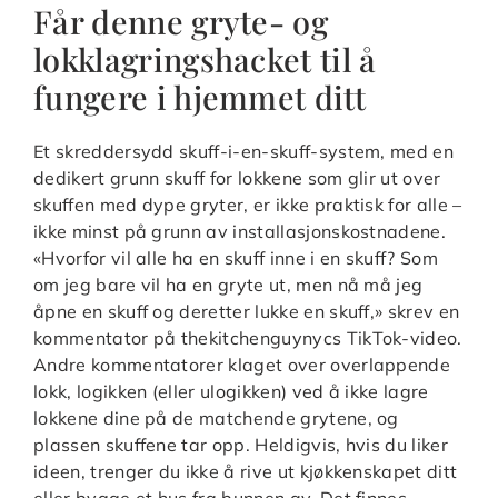
Får denne gryte- og
lokklagringshacket til å
fungere i hjemmet ditt
Et skreddersydd skuff-i-en-skuff-system, med en
dedikert grunn skuff for lokkene som glir ut over
skuffen med dype gryter, er ikke praktisk for alle –
ikke minst på grunn av installasjonskostnadene.
«Hvorfor vil alle ha en skuff inne i en skuff? Som
om jeg bare vil ha en gryte ut, men nå må jeg
åpne en skuff og deretter lukke en skuff,» skrev en
kommentator på thekitchenguynycs TikTok-video.
Andre kommentatorer klaget over overlappende
lokk, logikken (eller ulogikken) ved å ikke lagre
lokkene dine på de matchende grytene, og
plassen skuffene tar opp. Heldigvis, hvis du liker
ideen, trenger du ikke å rive ut kjøkkenskapet ditt
eller bygge et hus fra bunnen av. Det finnes