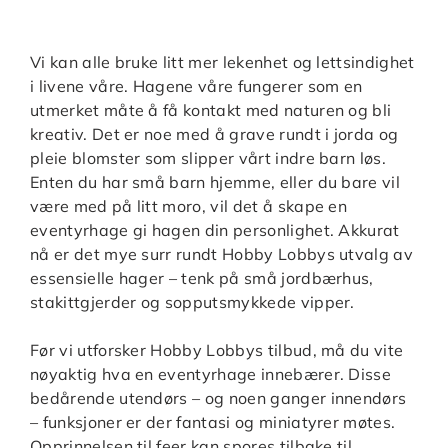
Vi kan alle bruke litt mer lekenhet og lettsindighet
i livene våre. Hagene våre fungerer som en
utmerket måte å få kontakt med naturen og bli
kreativ. Det er noe med å grave rundt i jorda og
pleie blomster som slipper vårt indre barn løs.
Enten du har små barn hjemme, eller du bare vil
være med på litt moro, vil det å skape en
eventyrhage gi hagen din personlighet. Akkurat
nå er det mye surr rundt Hobby Lobbys utvalg av
essensielle hager – tenk på små jordbærhus,
stakittgjerder og sopputsmykkede vipper.
Før vi utforsker Hobby Lobbys tilbud, må du vite
nøyaktig hva en eventyrhage innebærer. Disse
bedårende utendørs – og noen ganger innendørs
– funksjoner er der fantasi og miniatyrer møtes.
Opprinnelsen til feer kan spores tilbake til