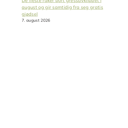
De fleste raker bort gressavklippet i
august og gir samtidig fra seg gratis
gjødsel
7. august 2026