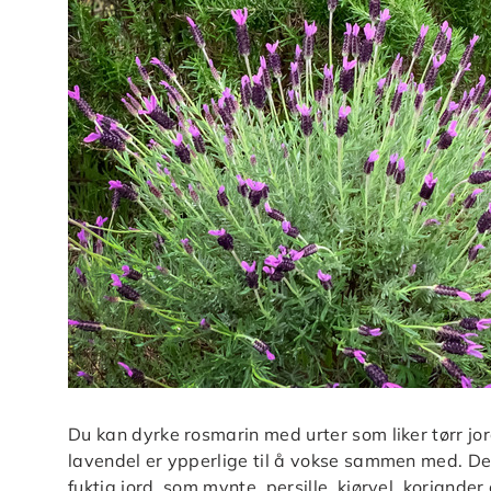
Du kan dyrke rosmarin med urter som liker tørr jor
lavendel er ypperlige til å vokse sammen med. De
fuktig jord, som mynte, persille, kjørvel, koriande