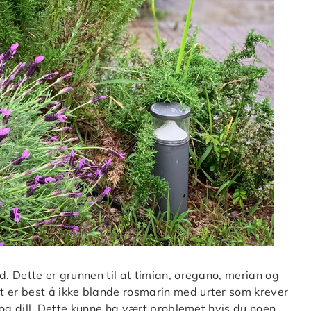
d. Dette er grunnen til at timian, oregano, merian og
t er best å ikke blande rosmarin med urter som krever
r og dill. Dette kunne ha vært problemet hvis du noen