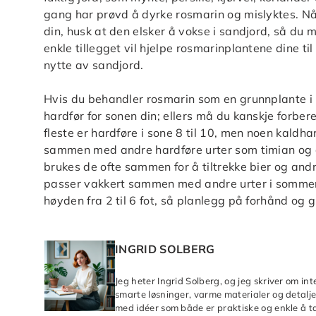
gang har prøvd å dyrke rosmarin og mislyktes. Nå
din, husk at den elsker å vokse i sandjord, så du m
enkle tillegget vil hjelpe rosmarinplantene dine ti
nytte av sandjord.
Hvis du behandler rosmarin som en grunnplante i u
hardfør for sonen din; ellers må du kanskje forbe
fleste er hardføre i sone 8 til 10, men noen kaldh
sammen med andre hardføre urter som timian og o
brukes de ofte sammen for å tiltrekke bier og and
passer vakkert sammen med andre urter i sommerfu
høyden fra 2 til 6 fot, så planlegg på forhånd og 
INGRID SOLBERG
Jeg heter Ingrid Solberg, og jeg skriver om in
smarte løsninger, varme materialer og detaljer
med idéer som både er praktiske og enkle å ta