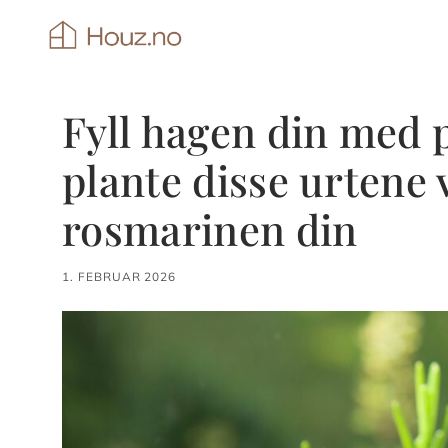
Hopp
til
innhold
Fyll hagen din med p
plante disse urtene 
rosmarinen din
1. FEBRUAR 2026