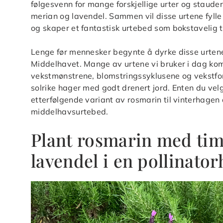
følgesvenn for mange forskjellige urter og staude
merian og lavendel. Sammen vil disse urtene fylle
og skaper et fantastisk urtebed som bokstavelig t
Lenge før mennesker begynte å dyrke disse urtene
Middelhavet. Mange av urtene vi bruker i dag ko
vekstmønstrene, blomstringssyklusene og vekstfor
solrike hager med godt drenert jord. Enten du velg
etterfølgende variant av rosmarin til vinterhagen
middelhavsurtebed.
Plant rosmarin med tim
lavendel i en pollinato