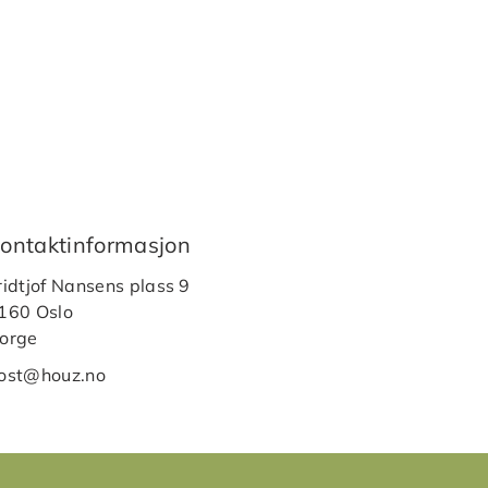
ontaktinformasjon
ridtjof Nansens plass 9
160 Oslo
orge
ost@houz.no