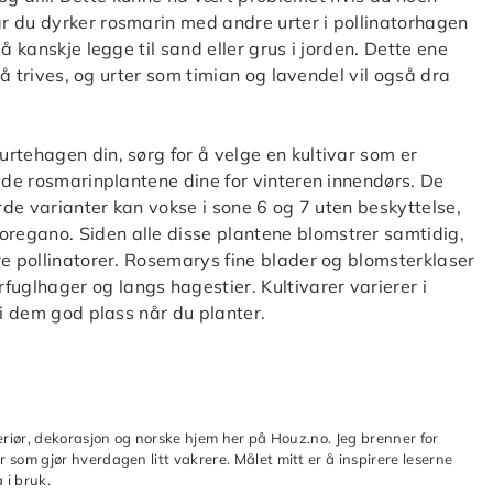
r du dyrker rosmarin med andre urter i pollinatorhagen
å kanskje legge til sand eller grus i jorden. Dette ene
l å trives, og urter som timian og lavendel vil også dra
rtehagen din, sørg for å velge en kultivar som er
rede rosmarinplantene dine for vinteren innendørs. De
arde varianter kan vokse i sone 6 og 7 uten beskyttelse,
regano. Siden alle disse plantene blomstrer samtidig,
re pollinatorer. Rosemarys fine blader og blomsterklaser
glhager og langs hagestier. Kultivarer varierer i
gi dem god plass når du planter.
teriør, dekorasjon og norske hjem her på Houz.no. Jeg brenner for
 som gjør hverdagen litt vakrere. Målet mitt er å inspirere leserne
 i bruk.