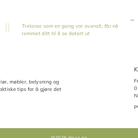
Tretoner som en gang var overalt, får nå
rommet ditt til å se datert ut
K
F
iør, møbler, belysning og
0
ktiske tips for å gjøre det
N
p
@2026 Houz.no