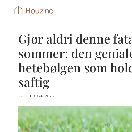
Hopp
til
innhold
Gjør aldri denne fat
sommer: den genial
hetebølgen som hold
saftig
22. FEBRUAR 2026