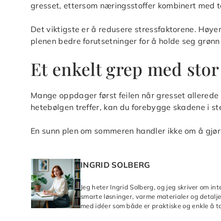
gresset, ettersom næringsstoffer kombinert med tø
Det viktigste er å redusere stressfaktorene. Høye
plenen bedre forutsetninger for å holde seg grø
Et enkelt grep med stor
Mange oppdager først feilen når gresset allerede h
hetebølgen treffer, kan du forebygge skadene i st
En sunn plen om sommeren handler ikke om å gjøre
INGRID SOLBERG
Jeg heter Ingrid Solberg, og jeg skriver om in
smarte løsninger, varme materialer og detaljer
med idéer som både er praktiske og enkle å ta