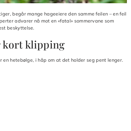
stiger, begår mange hageeiere den samme feilen – en feil
ksperter advarer nå mot en «fatal» sommervane som
est beskyttelse.
r kort klipping
ør en hetebølge, i håp om at det holder seg pent lenger.