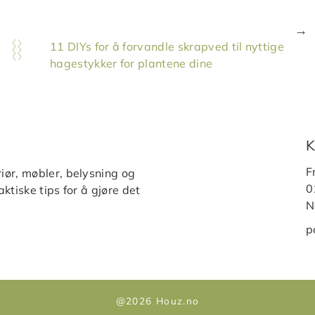
11 DIYs for å forvandle skrapved til nyttige
hagestykker for plantene dine
K
F
iør, møbler, belysning og
0
ktiske tips for å gjøre det
N
p
@2026 Houz.no