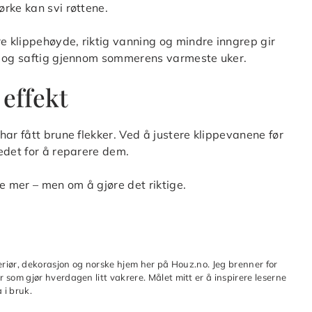
rke kan svi røttene.
re klippehøyde, riktig vanning og mindre inngrep gir
nn og saftig gjennom sommerens varmeste uker.
 effekt
ar fått brune flekker. Ved å justere klippevanene før
edet for å reparere dem.
 mer – men om å gjøre det riktige.
teriør, dekorasjon og norske hjem her på Houz.no. Jeg brenner for
 som gjør hverdagen litt vakrere. Målet mitt er å inspirere leserne
 i bruk.