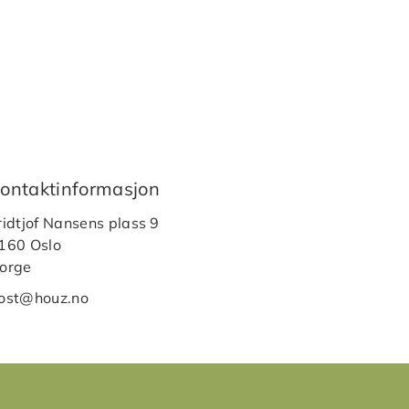
ontaktinformasjon
ridtjof Nansens plass 9
160 Oslo
orge
ost@houz.no