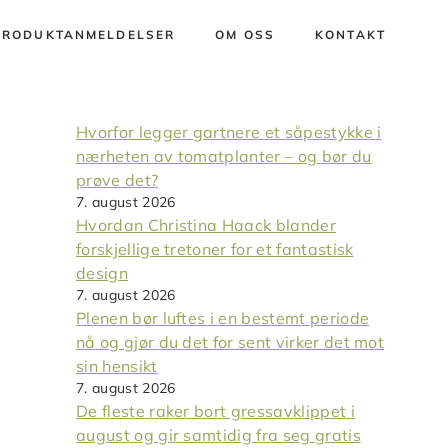
PRODUKTANMELDELSER
OM OSS
KONTAKT
Hvorfor legger gartnere et såpestykke i
nærheten av tomatplanter – og bør du
prøve det?
7. august 2026
Hvordan Christina Haack blander
forskjellige tretoner for et fantastisk
design
7. august 2026
Plenen bør luftes i en bestemt periode
nå og gjør du det for sent virker det mot
sin hensikt
7. august 2026
De fleste raker bort gressavklippet i
august og gir samtidig fra seg gratis