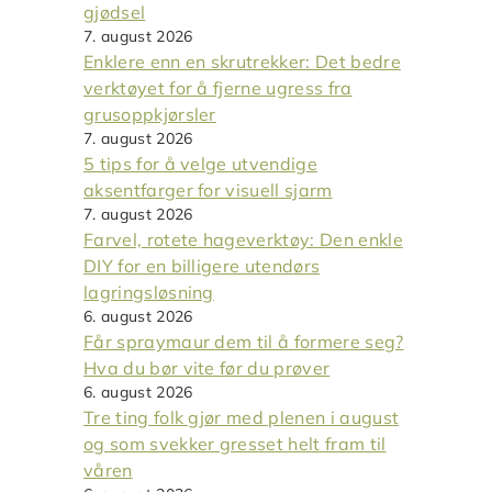
gjødsel
7. august 2026
Enklere enn en skrutrekker: Det bedre
verktøyet for å fjerne ugress fra
grusoppkjørsler
7. august 2026
5 tips for å velge utvendige
aksentfarger for visuell sjarm
7. august 2026
Farvel, rotete hageverktøy: Den enkle
DIY for en billigere utendørs
lagringsløsning
6. august 2026
Får spraymaur dem til å formere seg?
Hva du bør vite før du prøver
6. august 2026
Tre ting folk gjør med plenen i august
og som svekker gresset helt fram til
våren