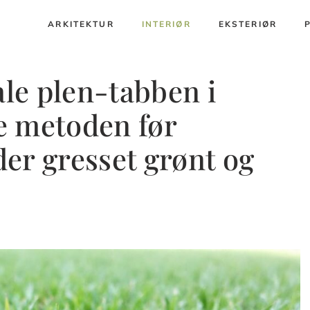
ARKITEKTUR
INTERIØR
EKSTERIØR
ale plen-tabben i
e metoden før
er gresset grønt og