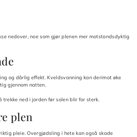
vokse nedover, noe som gjør plenen mer motstandsdyktig
nde
ing og dårlig effekt. Kveldsvanning kan derimot øke
ktig gjennom natten.
trekke ned i jorden før solen blir for sterk.
re plen
riktig pleie. Overgjødsling i hete kan også skade