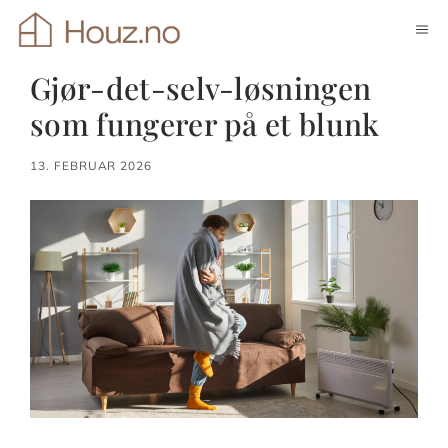
Hopp
ME
til
innhold
Gjør-det-selv-løsningen
som fungerer på et blunk
13. FEBRUAR 2026