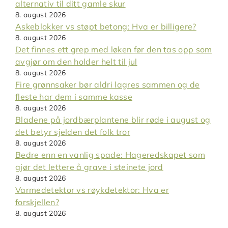
alternativ til ditt gamle skur
8. august 2026
Askeblokker vs støpt betong: Hva er billigere?
8. august 2026
Det finnes ett grep med løken før den tas opp som
avgjør om den holder helt til jul
8. august 2026
Fire grønnsaker bør aldri lagres sammen og de
fleste har dem i samme kasse
8. august 2026
Bladene på jordbærplantene blir røde i august og
det betyr sjelden det folk tror
8. august 2026
Bedre enn en vanlig spade: Hageredskapet som
gjør det lettere å grave i steinete jord
8. august 2026
Varmedetektor vs røykdetektor: Hva er
forskjellen?
8. august 2026