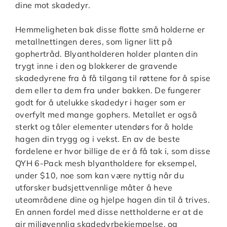
dine mot skadedyr.
Hemmeligheten bak disse flotte små holderne er
metallnettingen deres, som ligner litt på
gophertråd. Blyantholderen holder planten din
trygt inne i den og blokkerer de gravende
skadedyrene fra å få tilgang til røttene for å spise
dem eller ta dem fra under bakken. De fungerer
godt for å utelukke skadedyr i hager som er
overfylt med mange gophers. Metallet er også
sterkt og tåler elementer utendørs for å holde
hagen din trygg og i vekst. En av de beste
fordelene er hvor billige de er å få tak i, som disse
QYH 6-Pack mesh blyantholdere for eksempel,
under $10, noe som kan være nyttig når du
utforsker budsjettvennlige måter å heve
uteområdene dine og hjelpe hagen din til å trives.
En annen fordel med disse nettholderne er at de
gir miljøvennlig skadedyrbekjempelse, og