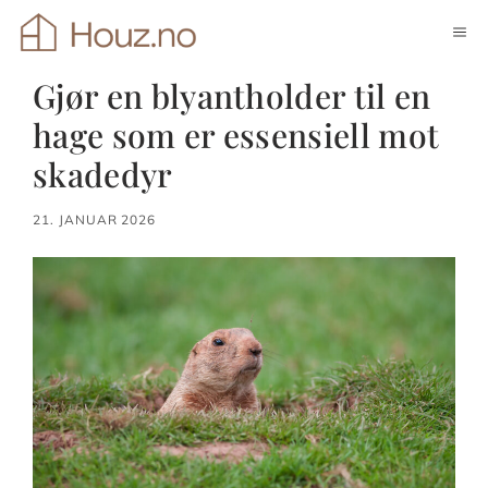
Hopp
ME
til
innhold
Gjør en blyantholder til en
hage som er essensiell mot
skadedyr
21. JANUAR 2026