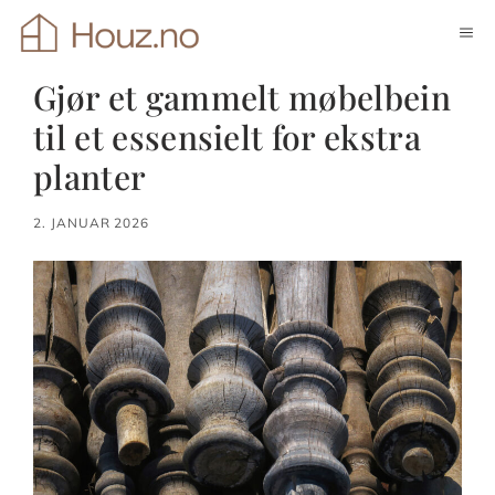
Hopp
ME
til
innhold
Gjør et gammelt møbelbein
til et essensielt for ekstra
planter
2. JANUAR 2026