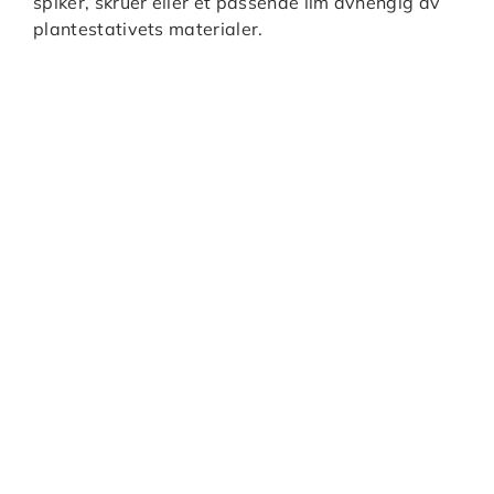
spiker, skruer eller et passende lim avhengig av
plantestativets materialer.