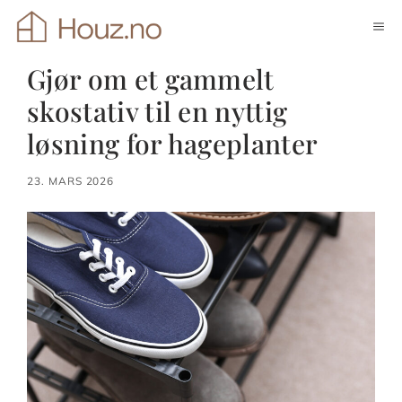
Hopp
ME
til
innhold
Gjør om et gammelt
skostativ til en nyttig
løsning for hageplanter
23. MARS 2026