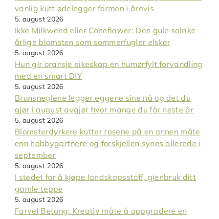
vanlig kutt ødelegger formen i årevis
5. august 2026
Ikke Milkweed eller Coneflower: Den gule solrike
årlige blomsten som sommerfugler elsker
5. august 2026
Hun gir oransje eikeskap en humørfylt forvandling
med en smart DIY
5. august 2026
Brunsneglene legger eggene sine nå og det du
gjør i august avgjør hvor mange du får neste år
5. august 2026
Blomsterdyrkere kutter rosene på en annen måte
enn hobbygartnere og forskjellen synes allerede i
september
5. august 2026
I stedet for å kjøpe landskapsstoff, gjenbruk ditt
gamle teppe
5. august 2026
Farvel Betong: Kreativ måte å oppgradere en