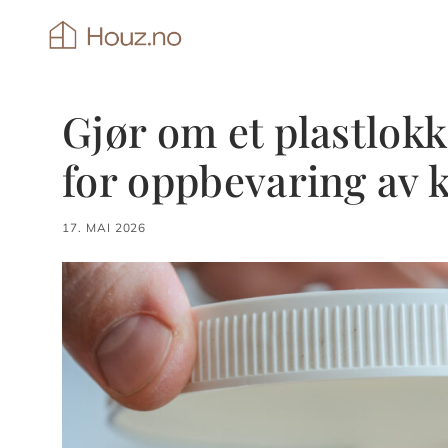
Hopp
til
innhold
Gjør om et plastlokk
for oppbevaring av 
17. MAI 2026