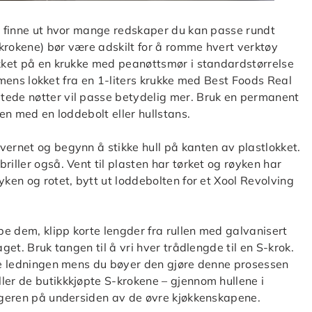
 å finne ut hvor mange redskaper du kan passe rundt
krokene) bør være adskilt for å romme hvert verktøy
okket på en krukke med peanøttsmør i standardstørrelse
l, mens lokket fra en 1-liters krukke med Best Foods Real
tede nøtter vil passe betydelig mer. Bruk en permanent
gen med en loddebolt eller hullstans.
vernet og begynn å stikke hull på kanten av plastlokket.
riller også. Vent til plasten har tørket og røyken har
yken og rotet, bytt ut loddebolten for et Xool Revolving
øpe dem, klipp korte lengder fra rullen med galvanisert
get. Bruk tangen til å vri hver trådlengde til en S-krok.
lde ledningen mens du bøyer den gjøre denne prosessen
ler de butikkkjøpte S-krokene – gjennom hullene i
engeren på undersiden av de øvre kjøkkenskapene.