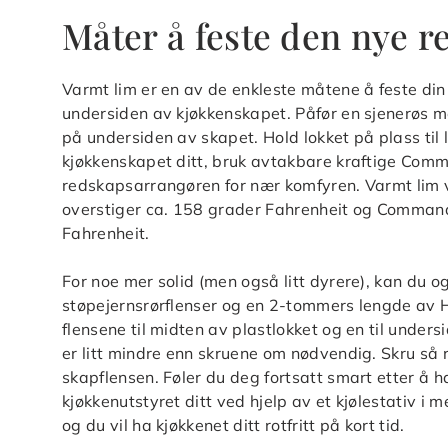
Måter å feste den nye r
Varmt lim er en av de enkleste måtene å feste di
undersiden av kjøkkenskapet. Påfør en sjenerøs m
på undersiden av skapet. Hold lokket på plass til l
kjøkkenskapet ditt, bruk avtakbare kraftige Comman
redskapsarrangøren for nær komfyren. Varmt lim 
overstiger ca. 158 grader Fahrenheit og Command 
Fahrenheit.
For noe mer solid (men også litt dyrere), kan du 
støpejernsrørflenser og en 2-tommers lengde av H
flensene til midten av plastlokket og en til under
er litt mindre enn skruene om nødvendig. Skru så rø
skapflensen. Føler du deg fortsatt smart etter å h
kjøkkenutstyret ditt ved hjelp av et kjølestativ i
og du vil ha kjøkkenet ditt rotfritt på kort tid.