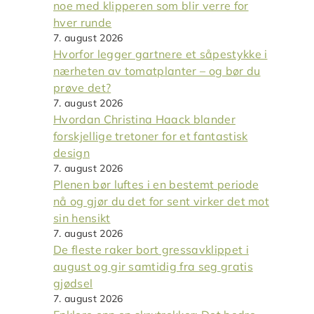
noe med klipperen som blir verre for
hver runde
7. august 2026
Hvorfor legger gartnere et såpestykke i
nærheten av tomatplanter – og bør du
prøve det?
7. august 2026
Hvordan Christina Haack blander
forskjellige tretoner for et fantastisk
design
7. august 2026
Plenen bør luftes i en bestemt periode
nå og gjør du det for sent virker det mot
sin hensikt
7. august 2026
De fleste raker bort gressavklippet i
august og gir samtidig fra seg gratis
gjødsel
7. august 2026