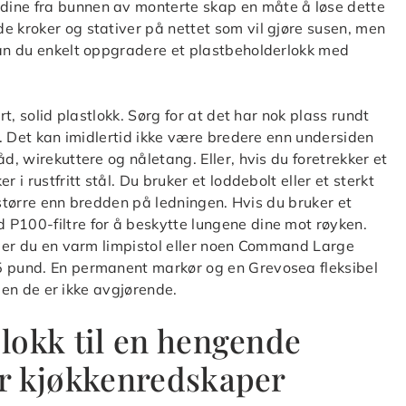
dine fra bunnen av monterte skap en måte å løse dette
e kroker og stativer på nettet som vil gjøre susen, men
kan du enkelt oppgradere et plastbeholderlokk med
rt, solid plastlokk. Sørg for at det har nok plass rundt
pp. Det kan imidlertid ikke være bredere enn undersiden
d, wirekuttere og nåletang. Eller, hvis du foretrekker et
 i rustfritt stål. Du bruker et loddebolt eller et sterkt
tt større enn bredden på ledningen. Hvis du bruker et
 P100-filtre for å beskytte lungene dine mot røyken.
enger du en varm limpistol eller noen Command Large
5 pund. En permanent markør og en Grevosea fleksibel
 men de er ikke avgjørende.
lokk til en hengende
r kjøkkenredskaper