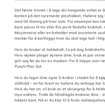
Det første trinnet i å lage din hengende enhet er
kanten på det nyrensede plastlokket. Hullene (og 
med litt klaring på hver side. For eksempel kan l
bare passe til tre eller fire jevnt fordelte krokhul
Mayonnaise eller en beholder med assorterte usal
markør for å kartlegge hvor du skal lage hull i fel
Hvis du bruker et loddebolt, ta på deg åndedretts
Hvis røyken plager øynene dine, bruk et par verneb
gitt seg før du tar av masken. For å hoppe over rø
Punch Plier Set.
Hvis du lager dine egne S-kroker i stedet for å kj
ståltråd – en for hvert av hullene du nettopp har la
Hvis du har en, vil bruk av et skruegrep for å ho
mye enklere. Trekk de håndlagde krokene dine – el
lokkets kant. Nå er du klar til å feste redskapsh