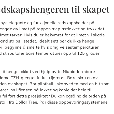
edskapshengeren til skapet
n nye elegante og funksjonelle redskapsholder på
engde av limet på toppen av plastlokket og trykk det
imet tørker. Hvis du er bekymret for at limet vil skade
d strips i stedet. Ideelt sett bør du ikke henge
vil begynne å smelte hvis omgivelsestemperaturen
strips tåler bare temperaturer opp til 125 grader
også henge lokket ved hjelp av to Niubid formbare
ome TZH-gjenget industrijernrør. Bare skru en av
siden av skapet. Bor pilothull i skapveden med en bit som
ret inn i flensen på lokket og koble det hele til
a fullført dette prosjektet? Du kan også holde orden på
 metall fra Dollar Tree. Par disse oppbevaringssystemene