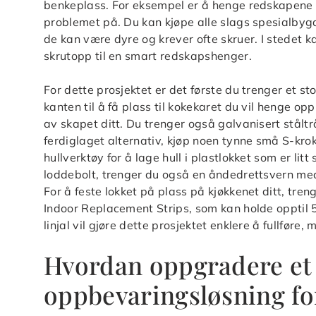
benkeplass. For eksempel er å henge redskapene 
problemet på. Du kan kjøpe alle slags spesialbygd
de kan være dyre og krever ofte skruer. I stedet 
skrutopp til en smart redskapshenger.
For dette prosjektet er det første du trenger et sto
kanten til å få plass til kokekaret du vil henge o
av skapet ditt. Du trenger også galvanisert ståltrå
ferdiglaget alternativ, kjøp noen tynne små S-kroker
hullverktøy for å lage hull i plastlokket som er li
loddebolt, trenger du også en åndedrettsvern med
For å feste lokket på plass på kjøkkenet ditt, tr
Indoor Replacement Strips, som kan holde opptil 
linjal vil gjøre dette prosjektet enklere å fullføre,
Hvordan oppgradere et 
oppbevaringsløsning fo