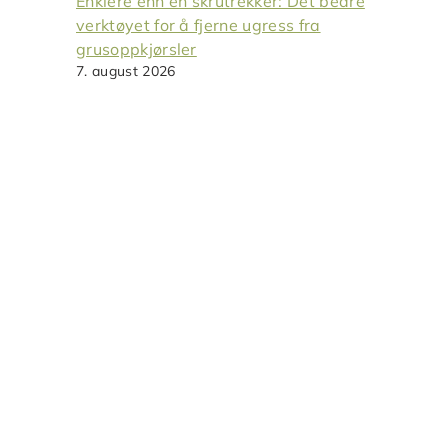
Enklere enn en skrutrekker: Det bedre
verktøyet for å fjerne ugress fra
grusoppkjørsler
7. august 2026