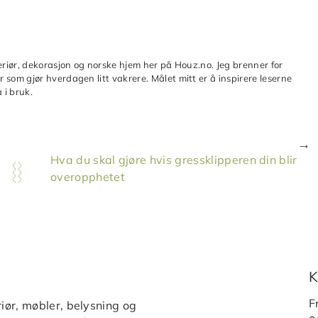
teriør, dekorasjon og norske hjem her på Houz.no. Jeg brenner for
 som gjør hverdagen litt vakrere. Målet mitt er å inspirere leserne
 i bruk.
Hva du skal gjøre hvis gressklipperen din blir
overopphetet
K
F
iør, møbler, belysning og