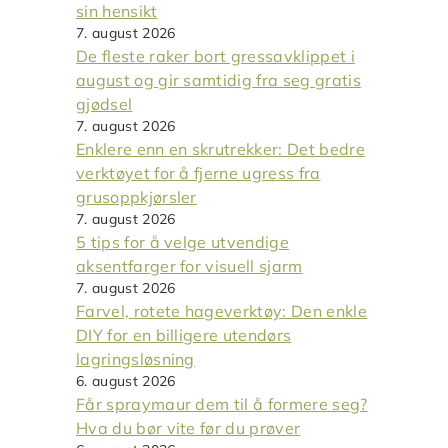
sin hensikt
7. august 2026
De fleste raker bort gressavklippet i
august og gir samtidig fra seg gratis
gjødsel
7. august 2026
Enklere enn en skrutrekker: Det bedre
verktøyet for å fjerne ugress fra
grusoppkjørsler
7. august 2026
5 tips for å velge utvendige
aksentfarger for visuell sjarm
7. august 2026
Farvel, rotete hageverktøy: Den enkle
DIY for en billigere utendørs
lagringsløsning
6. august 2026
Får spraymaur dem til å formere seg?
Hva du bør vite før du prøver