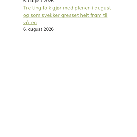
6. august 2026
Tre ting folk gjør med plenen i august
og som svekker gresset helt fram til
våren
6. august 2026