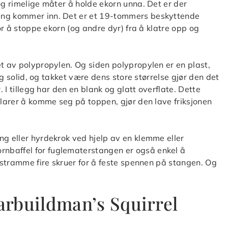
og rimelige måter å holde ekorn unna. Det er der
ang kommer inn. Det er et 19-tommers beskyttende
for å stoppe ekorn (og andre dyr) fra å klatre opp og
et av polypropylen. Og siden polypropylen er en plast,
 og solid, og takket være dens store størrelse gjør den det
. I tillegg har den en blank og glatt overflate. Dette
klarer å komme seg på toppen, gjør den lave friksjonen
ng eller hyrdekrok ved hjelp av en klemme eller
nbaffel for fuglematerstangen er også enkel å
å stramme fire skruer for å feste spennen på stangen. Og
rbuildman’s Squirrel