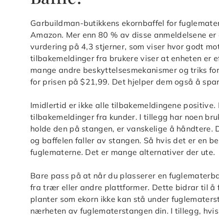
Garbuildman-butikkens ekornbaffel for fuglemate
Amazon. Mer enn 80 % av disse anmeldelsene er en
vurdering på 4,3 stjerner, som viser hvor godt m
tilbakemeldinger fra brukere viser at enheten er e
mange andre beskyttelsesmekanismer og triks for 
for prisen på $21,99. Det hjelper dem også å spar
Imidlertid er ikke alle tilbakemeldingene positiv
tilbakemeldinger fra kunder. I tillegg har noen b
holde den på stangen, er vanskelige å håndtere. 
og baffelen faller av stangen. Så hvis det er en b
fuglematerne. Det er mange alternativer der ute.
Bare pass på at når du plasserer en fuglematerbaff
fra trær eller andre plattformer. Dette bidrar til å
planter som ekorn ikke kan stå under fuglematerst
nærheten av fuglematerstangen din. I tillegg, hvis