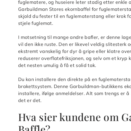
fuglematere, og huseiere leter stadig etter enkle 
Garbuildman Stores ekornbaffel for fuglematerst
skjold du fester til en fuglematerstang eller krok 
stjele fuglemat.
I motsetning til mange andre bafler, er denne lag
vil den ikke ruste. Den er likevel veldig slitesterk
ekstremt vanskelig for dyr å gripe eller klatre over
reduserer overflatefriksjonen, og selv om et kryp 
det nesten umulig å få et solid tak.
Du kan installere den direkte på en fuglematersta
brakettsystem. Denne Garbuildman-butikkens ekor
installere, ifølge anmeldelser. Alt som trengs er 
det er det.
Hva sier kundene om Ga
Baffle?