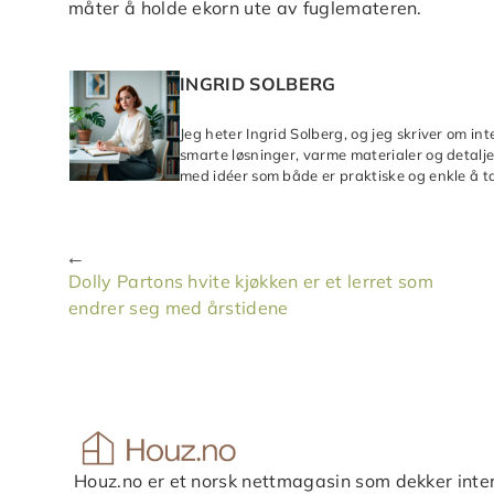
måter å holde ekorn ute av fuglemateren.
INGRID SOLBERG
Jeg heter Ingrid Solberg, og jeg skriver om in
smarte løsninger, varme materialer og detaljer
med idéer som både er praktiske og enkle å ta
Dolly Partons hvite kjøkken er et lerret som
endrer seg med årstidene
Houz.no er et norsk nettmagasin som dekker inter