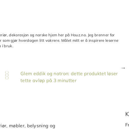
teriør, dekorasjon og norske hjem her på Houz.no. Jeg brenner for
 som gjør hverdagen litt vakrere. Målet mitt er å inspirere leserne
 i bruk.
Glem eddik og natron: dette produktet løser
tette avløp på 3 minutter
K
F
iør, møbler, belysning og