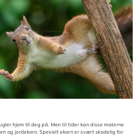
ugler hjem til deg på. Men til tider kan disse materne
n og jordekorn. Spesielt ekorn er svært skadelig for