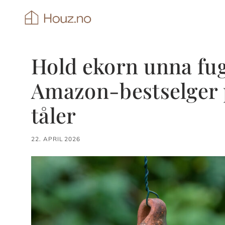
Hopp
til
innhold
Hold ekorn unna fu
Amazon-bestselger p
tåler
22. APRIL 2026