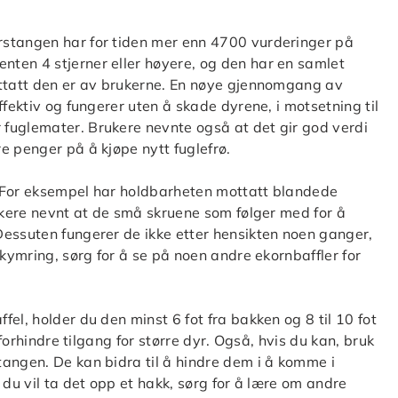
rstangen har for tiden mer enn 4700 vurderinger på
ten 4 stjerner eller høyere, og den har en samlet
ottatt den er av brukerne. En nøye gjennomgang av
ffektiv og fungerer uten å skade dyrene, i motsetning til
fuglemater. Brukere nevnte også at det gir god verdi
e penger på å kjøpe nytt fuglefrø.
e. For eksempel har holdbarheten mottatt blandede
rukere nevnt at de små skruene som følger med for å
Dessuten fungerer de ikke etter hensikten noen ganger,
ekymring, sørg for å se på noen andre ekornbaffler for
el, holder du den minst 6 fot fra bakken og 8 til 10 fot
 forhindre tilgang for større dyr. Også, hvis du kan, bruk
angen. De kan bidra til å hindre dem i å komme i
 du vil ta det opp et hakk, sørg for å lære om andre