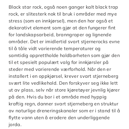
Black star rock, også noen ganger kalt black trap
rock, er slitesterk nok til bruk i områder med mye
stress (som en innkjørsel), men den har også et
dekorativt element som gjør at den fungerer fint
for landskapsarbeid, branngroper og lignende
områder. Det er imidlertid svart stjernerocks evne
til å tåle vidt varierende temperaturer og
samtidig opprettholde holdbarheten som gjør den
til et spesielt populært valg for innkjørsler på
steder med varierende værforhold. Når den er
installert i en oppkjørsel, krever svart stjerneberg
svært lite vedlikehold. Den forskyver seg ikke lett
ut av plass, selv når store kjøretøyer jevnlig kjører
på den. Hvis du bor i et område med hyppig
kraftig regn, danner svart stjerneberg en struktur
av naturlige dreneringskanaler som er i stand til å
flytte vann uten å erodere den underliggende
jorda.