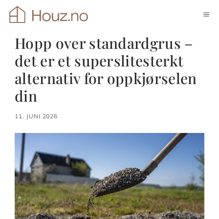
Hopp
ME
til
innhold
Hopp over standardgrus –
det er et superslitesterkt
alternativ for oppkjørselen
din
11. JUNI 2026