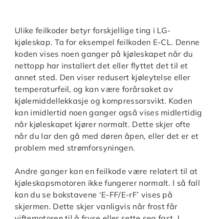
Ulike feilkoder betyr forskjellige ting i LG-
kjøleskap. Ta for eksempel feilkoden E-CL. Denne
koden vises noen ganger på kjøleskapet når du
nettopp har installert det eller flyttet det til et
annet sted. Den viser redusert kjøleytelse eller
temperaturfeil, og kan være forårsaket av
kjølemiddellekkasje og kompressorsvikt. Koden
kan imidlertid noen ganger også vises midlertidig
når kjøleskapet kjører normalt. Dette skjer ofte
når du lar den gå med døren åpen, eller det er et
problem med strømforsyningen.
Andre ganger kan en feilkode være relatert til at
kjøleskapsmotoren ikke fungerer normalt. I så fall
kan du se bokstavene ‘E-FF/E-rF’ vises på
skjermen. Dette skjer vanligvis når frost får
viftemotoren til å fryse eller sette seg fast. I