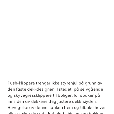
Push-klippere trenger ikke styrehjul på grunn av
den faste dekkdesignen. I stedet, på selvgående
og skyvegressklippere til boliger, lar spaker på
innsiden av dekkene deg justere dekkhøyden.
Bevegelse av denne spaken frem og tilbake hever
eller senker dekket i forhold til hjulene og bakken.