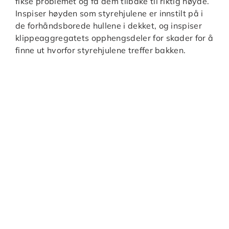
fikse problemet og få dem tilbake til riktig høyde.
Inspiser høyden som styrehjulene er innstilt på i
de forhåndsborede hullene i dekket, og inspiser
klippeaggregatets opphengsdeler for skader for å
finne ut hvorfor styrehjulene treffer bakken.