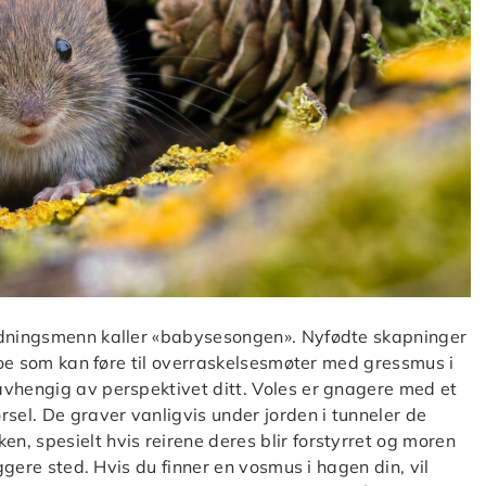
redningsmenn kaller «babysesongen». Nyfødte skapninger
 noe som kan føre til overraskelsesmøter med gressmus i
avhengig av perspektivet ditt. Voles er gnagere med et
el. De graver vanligvis under jorden i tunneler de
, spesielt hvis reirene deres blir forstyrret og moren
yggere sted. Hvis du finner en vosmus i hagen din, vil