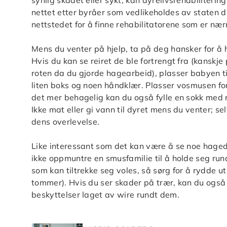
synlig skadet eller sykt, kan dyrelivsrehabiliteri
nettet etter byråer som vedlikeholdes av staten d
nettstedet for å finne rehabilitatorene som er næ
Mens du venter på hjelp, ta på deg hansker for å 
Hvis du kan se reiret de ble fortrengt fra (kanskj
roten da du gjorde hagearbeid), plasser babyen tilb
liten boks og noen håndklær. Plasser vosmusen for
det mer behagelig kan du også fylle en sokk med r
Ikke mat eller gi vann til dyret mens du venter; s
dens overlevelse.
Like interessant som det kan være å se noe hagedy
ikke oppmuntre en smusfamilie til å holde seg rund
som kan tiltrekke seg voles, så sørg for å rydde u
tommer). Hvis du ser skader på trær, kan du også 
beskyttelser laget av wire rundt dem.