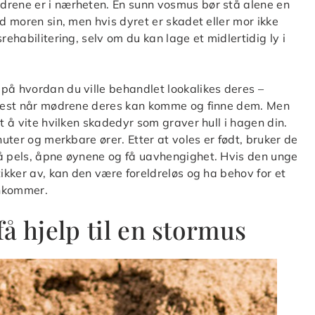
drene er i nærheten. En sunn vosmus bør stå alene en
ed moren sin, men hvis dyret er skadet eller mor ikke
rehabilitering, selv om du kan lage et midlertidig ly i
på hvordan du ville behandlet lookalikes deres –
t best når mødrene deres kan komme og finne dem. Men
t å vite hvilken skadedyr som graver hull i hagen din.
nuter og merkbare ører. Etter at voles er født, bruker de
rå pels, åpne øynene og få uavhengighet. Hvis den unge
tikker av, kan den være foreldreløs og ha behov for et
ankommer.
å hjelp til en stormus