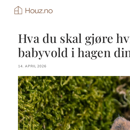
Hopp
til
innhold
Hva du skal gjøre hv
babyvold i hagen di
14. APRIL 2026