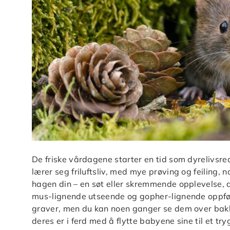
De friske vårdagene starter en tid som dyrelivs
lærer seg friluftsliv, med mye prøving og feiling,
hagen din – en søt eller skremmende opplevelse, 
mus-lignende utseende og gopher-lignende oppførs
graver, men du kan noen ganger se dem over bakken
deres er i ferd med å flytte babyene sine til et tr