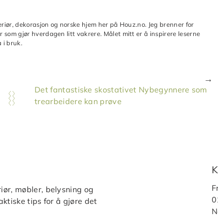
teriør, dekorasjon og norske hjem her på Houz.no. Jeg brenner for
 som gjør hverdagen litt vakrere. Målet mitt er å inspirere leserne
 i bruk.
Det fantastiske skostativet Nybegynnere som
trearbeidere kan prøve
K
F
iør, møbler, belysning og
0
ktiske tips for å gjøre det
N