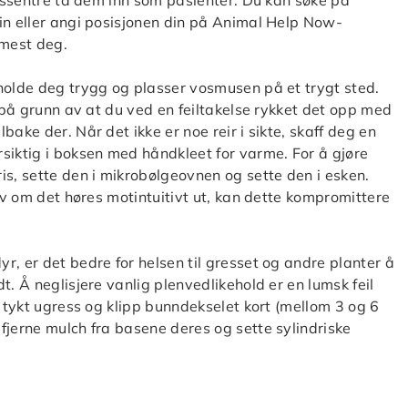
ngssentre ta dem inn som pasienter. Du kan søke på
in eller angi posisjonen din på Animal Help Now-
rmest deg.
holde deg trygg og plasser vosmusen på et trygt sted.
e på grunn av at du ved en feiltakelse rykket det opp med
ake der. Når det ikke er noe reir i sikte, skaff deg en
siktig i boksen med håndkleet for varme. For å gjøre
is, sette den i mikrobølgeovnen og sette den i esken.
elv om det høres motintuitivt ut, kan dette kompromittere
r, er det bedre for helsen til gresset og andre planter å
t. Å neglisjere vanlig plenvedlikehold er en lumsk feil
t tykt ugress og klipp bunndekselet kort (mellom 3 og 6
fjerne mulch fra basene deres og sette sylindriske