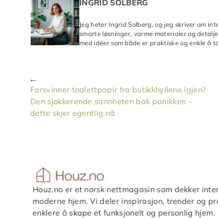
INGRID SOLBERG
Jeg heter Ingrid Solberg, og jeg skriver om in
smarte løsninger, varme materialer og detaljer
med idéer som både er praktiske og enkle å ta
Forsvinner toalettpapir fra butikkhyllene igjen?
Den sjokkerende sannheten bak panikken –
dette skjer egentlig nå
Houz.no er et norsk nettmagasin som dekker inter
moderne hjem. Vi deler inspirasjon, trender og pra
enklere å skape et funksjonelt og personlig hjem.