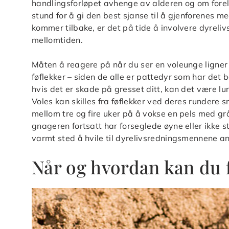
handlingsforløpet avhenge av alderen og om forel
stund for å gi den best sjanse til å gjenforenes m
kommer tilbake, er det på tide å involvere dyrelivs
mellomtiden.
Måten å reagere på når du ser en voleunge ligner 
føflekker – siden de alle er pattedyr som har de
hvis det er skade på gresset ditt, kan det være lur
Voles kan skilles fra føflekker ved deres rundere s
mellom tre og fire uker på å vokse en pels med g
gnageren fortsatt har forseglede øyne eller ikke s
varmt sted å hvile til dyrelivsredningsmennene 
Når og hvordan kan du f