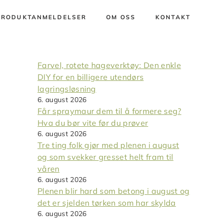
PRODUKTANMELDELSER
OM OSS
KONTAKT
Farvel, rotete hageverktøy: Den enkle
DIY for en billigere utendørs
lagringsløsning
6. august 2026
Får spraymaur dem til å formere seg?
Hva du bør vite før du prøver
6. august 2026
Tre ting folk gjør med plenen i august
og som svekker gresset helt fram til
våren
6. august 2026
Plenen blir hard som betong i august og
det er sjelden tørken som har skylda
6. august 2026