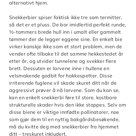
alternativt hjem.
Snekkerbier spiser faktisk ikke tre som termitter,
så det er et pluss. De bor imidlertid perfekt runde,
½-tommers brede hull inn i umalt eller gammelt
tømmer der de legger eggene sine. En enkelt bie
virker kanskje ikke som et stort problem, men de
vender ofte tilbake til det samme hekkestedet år
etter år, og utvider tunnelene og svekker flere
brett. Dessuten er larvene inne i hullene en
velsmakende godbit for hakkespetter. Disse
irriterende fuglene vil skade skuret ditt når de
aggressivt prøver å nå larvene. Som du kan se,
kan en enkelt snekkerbi føre til store, kostbare
strukturelle skader hvis den ikke stoppes. Selv om
disse biene er viktige innfødte pollinatorer, noe
som gjør dem til en nyttig bakgårdsbesøkende,
må du kvitte deg med snekkerbier fra hjemmet
ditt – treskuret inkludert.