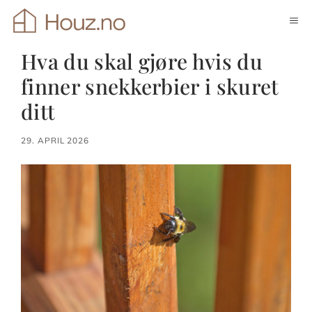
Hopp
ME
til
innhold
Hva du skal gjøre hvis du
finner snekkerbier i skuret
ditt
29. APRIL 2026