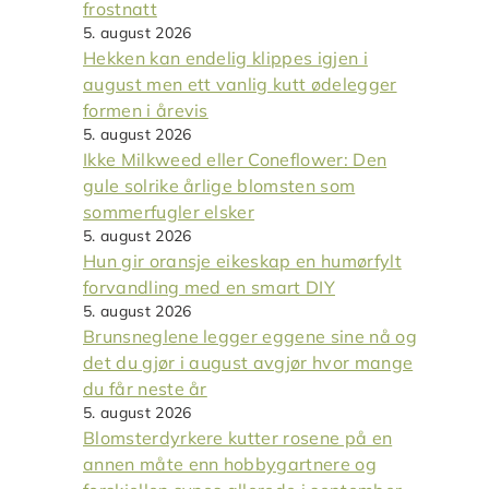
frostnatt
5. august 2026
Hekken kan endelig klippes igjen i
august men ett vanlig kutt ødelegger
formen i årevis
5. august 2026
Ikke Milkweed eller Coneflower: Den
gule solrike årlige blomsten som
sommerfugler elsker
5. august 2026
Hun gir oransje eikeskap en humørfylt
forvandling med en smart DIY
5. august 2026
Brunsneglene legger eggene sine nå og
det du gjør i august avgjør hvor mange
du får neste år
5. august 2026
Blomsterdyrkere kutter rosene på en
annen måte enn hobbygartnere og