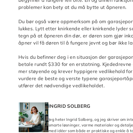
begynner å fungere feil ofte. En og annen funksjo
problemer kan bety at du må bytte ut åpneren.
Du bør også være oppmerksom på om garasjeporte
lukkes. Lytt etter knirkende eller knirkende lyder
tegn på at åpneren din dør, er døren som gjør ink
åpner vil få døren til å fungere jevnt og bør ikke 
Hvis du befinner deg i en situasjon der garasjepo
betale rundt $330 for en erstatning. Kjededrevne
mer støyende og krever hyppigere vedlikehold for å
vurdere de beste og verste typene garasjeportåpn
utfører det nødvendige vedlikeholdet.
INGRID SOLBERG
Jeg heter Ingrid Solberg, og jeg skriver om in
smarte løsninger, varme materialer og detaljer
med idéer som både er praktiske og enkle å ta