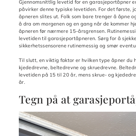
Gjennomsnittlig levetid for en garasjeportåpner e
påvirker denne typiske levetiden. For det første, j
åpneren slites ut. Folk som bare trenger å åpne 
å dra om morgenen og en gang når de kommer hjem
åpneren før nærmere 15-årsgrensen. Rutinemessig
levetiden til garasjeportåpneren. Sørg for å sjekke
sikkerhetssensorene rutinemessig og smør eventuell
Til slutt, en viktig faktor er hvilken type åpner d
kjededrevne, beltedrevne og skruedrevne. Beltedr
levetiden på 15 til 20 år, mens skrue- og kjededr
år.
Tegn på at garasjeportå