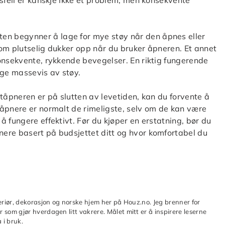
nsfeil er kanskje ikke et problem, men konsekvente
n begynner å lage for mye støy når den åpnes eller
 som plutselig dukker opp når du bruker åpneren. Et annet
onsekvente, rykkende bevegelser. En riktig fungerende
lage massevis av støy.
rtåpneren er på slutten av levetiden, kan du forvente å
 åpnere er normalt de rimeligste, selv om de kan være
 fungere effektivt. Før du kjøper en erstatning, bør du
ere basert på budsjettet ditt og hvor komfortabel du
teriør, dekorasjon og norske hjem her på Houz.no. Jeg brenner for
 som gjør hverdagen litt vakrere. Målet mitt er å inspirere leserne
 i bruk.