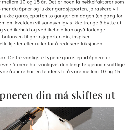
r mellom 10 og 15 år. Det er noen få nøkkelfaktorer som
o mer du åpner og lukker garasjeporten, jo raskere vil
og lukke garasjeporten to ganger om dagen (en gang for
 om kvelden) vil sannsynligvis ikke trenge å bytte ut
 vedlikehold og vedlikehold kan også forlenge
 balansen til garasjeporten din, inspiser
e kjeder eller ruller for å redusere friksjonen.
u har. De tre vanligste typene garasjeportåpnere er
evne åpnere har vanligvis den lengste gjennomsnittlige
evne åpnere har en tendens til å vare mellom 10 og 15
pneren din må skiftes ut