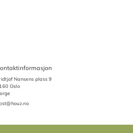
ontaktinformasjon
ridtjof Nansens plass 9
160 Oslo
orge
ost@houz.no