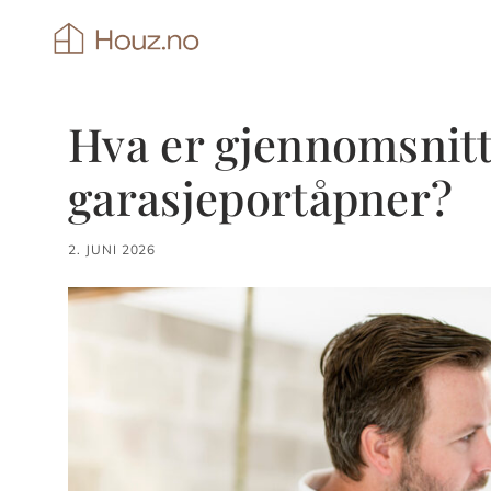
Hopp
til
innhold
Hva er gjennomsnittl
garasjeportåpner?
2. JUNI 2026