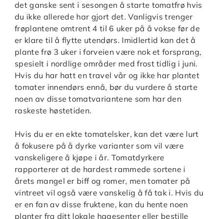
det ganske sent i sesongen å starte tomatfrø hvis
du ikke allerede har gjort det. Vanligvis trenger
frøplantene omtrent 4 til 6 uker på å vokse før de
er klare til å flytte utendørs. Imidlertid kan det å
plante frø 3 uker i forveien være nok et forsprang,
spesielt i nordlige områder med frost tidlig i juni.
Hvis du har hatt en travel vår og ikke har plantet
tomater innendørs ennå, bør du vurdere å starte
noen av disse tomatvariantene som har den
raskeste høstetiden.
Hvis du er en ekte tomatelsker, kan det være lurt
å fokusere på å dyrke varianter som vil være
vanskeligere å kjøpe i år. Tomatdyrkere
rapporterer at de hardest rammede sortene i
årets mangel er biff og romer, men tomater på
vintreet vil også være vanskelig å få tak i. Hvis du
er en fan av disse fruktene, kan du hente noen
planter fra ditt lokale hagesenter eller bestille