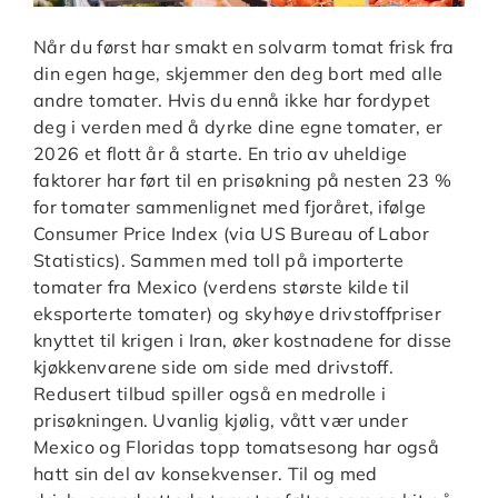
Når du først har smakt en solvarm tomat frisk fra
din egen hage, skjemmer den deg bort med alle
andre tomater. Hvis du ennå ikke har fordypet
deg i verden med å dyrke dine egne tomater, er
2026 et flott år å starte. En trio av uheldige
faktorer har ført til en prisøkning på nesten 23 %
for tomater sammenlignet med fjoråret, ifølge
Consumer Price Index (via US Bureau of Labor
Statistics). Sammen med toll på importerte
tomater fra Mexico (verdens største kilde til
eksporterte tomater) og skyhøye drivstoffpriser
knyttet til krigen i Iran, øker kostnadene for disse
kjøkkenvarene side om side med drivstoff.
Redusert tilbud spiller også en medrolle i
prisøkningen. Uvanlig kjølig, vått vær under
Mexico og Floridas topp tomatsesong har også
hatt sin del av konsekvenser. Til og med