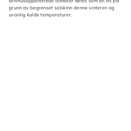
drivhusoppdrettede tomater føltes som en hit på
grunn av begrenset solskinn denne vinteren og
uvanlig kalde temperaturer.