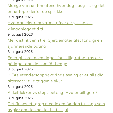
Mange vanner tomatene hver dag i august og det
er nettopp derfor de sprekker
9. august 2026
Hvordan ekstrem varme påvirker ytelsen til
klimaanlegget ditt
9. august 2026
Mer distinkt enn tre: Gjerdematerialet for å gi en
sjarmerende patina
8. august 2026
Epler plukket noen dager for tidlig råtner raskere
på lager enn de som får henge
8. august 2026
IKEAs utendørsoppbevaringsløsning er et allsidig
alternativ til ditt gamle skur
8. august 2026
Askeblokker vs støpt betong: Hva er billigere?
8. august 2026
Det finnes ett grep med løken før den tas opp som
avgjør om den holder helt til jul