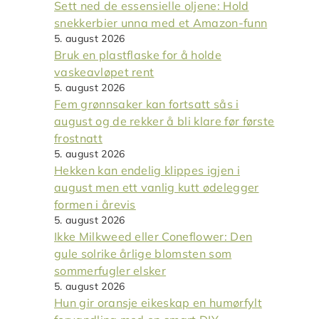
Sett ned de essensielle oljene: Hold
snekkerbier unna med et Amazon-funn
5. august 2026
Bruk en plastflaske for å holde
vaskeavløpet rent
5. august 2026
Fem grønnsaker kan fortsatt sås i
august og de rekker å bli klare før første
frostnatt
5. august 2026
Hekken kan endelig klippes igjen i
august men ett vanlig kutt ødelegger
formen i årevis
5. august 2026
Ikke Milkweed eller Coneflower: Den
gule solrike årlige blomsten som
sommerfugler elsker
5. august 2026
Hun gir oransje eikeskap en humørfylt