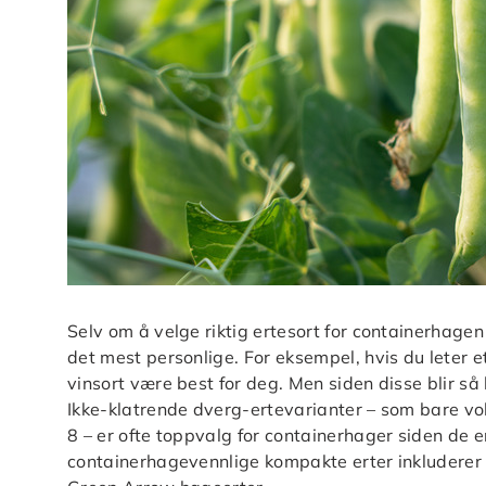
Selv om å velge riktig ertesort for containerhagen
det mest personlige. For eksempel, hvis du leter e
vinsort være best for deg. Men siden disse blir så h
Ikke-klatrende dverg-ertevarianter – som bare vo
8 – er ofte toppvalg for containerhager siden de 
containerhagevennlige kompakte erter inkludere