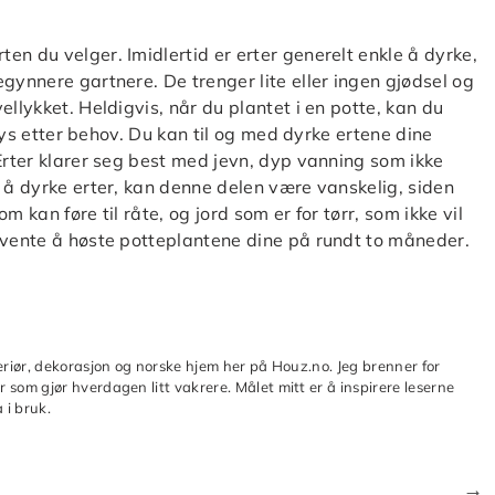
n du velger. Imidlertid er erter generelt enkle å dyrke,
gynnere gartnere. De trenger lite eller ingen gjødsel og
ellykket. Heldigvis, når du plantet i en potte, kan du
llys etter behov. Du kan til og med dyrke ertene dine
 Erter klarer seg best med jevn, dyp vanning som ikke
t å dyrke erter, kan denne delen være vanskelig, siden
om kan føre til råte, og jord som er for tørr, som ikke vil
rvente å høste potteplantene dine på rundt to måneder.
teriør, dekorasjon og norske hjem her på Houz.no. Jeg brenner for
 som gjør hverdagen litt vakrere. Målet mitt er å inspirere leserne
 i bruk.