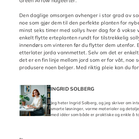
Green Arrow hageerter.
Den daglige omsorgen avhenger i stor grad av sorte
noe som gjør dem til den perfekte planten for nybe
minst seks timer med sollys hver dag for å vokse v
enkelt flytte erteplanten rundt for tilstrekkelig so
innendørs om vinteren før du flytter dem utenfor.
etterlater jorda vannmettet. Selv om det er enkel
det er en fin linje mellom jord som er for våt, noe s
produsere noen belger. Med riktig pleie kan du fo
INGRID SOLBERG
Jeg heter Ingrid Solberg, og jeg skriver om in
smarte løsninger, varme materialer og detaljer
med idéer som både er praktiske og enkle å ta