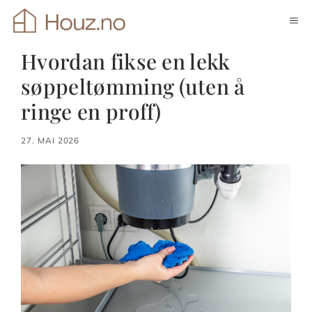
Hopp
ME
til
innhold
Hvordan fikse en lekk
søppeltømming (uten å
ringe en proff)
27. MAI 2026