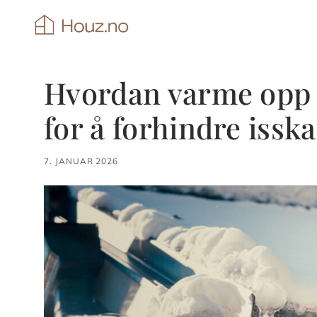
Hopp
til
innhold
Hvordan varme opp 
for å forhindre issk
7. JANUAR 2026