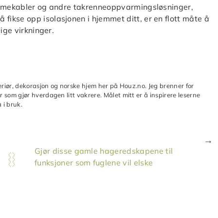
Varmekabler og andre takrenneoppvarmingsløsninger,
ikse opp isolasjonen i hjemmet ditt, er en flott måte å
ige virkninger.
teriør, dekorasjon og norske hjem her på Houz.no. Jeg brenner for
 som gjør hverdagen litt vakrere. Målet mitt er å inspirere leserne
 i bruk.
Gjør disse gamle hageredskapene til
funksjoner som fuglene vil elske