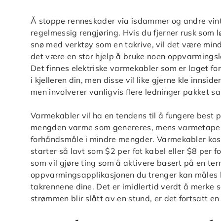
Å stoppe renneskader via isdammer og andre vin
regelmessig rengjøring. Hvis du fjerner rusk som 
snø med verktøy som en takrive, vil det være mind
det være en stor hjelp å bruke noen oppvarmingsløsn
Det finnes elektriske varmekabler som er laget for
i kjelleren din, men disse vil like gjerne kle innsid
men involverer vanligvis flere ledninger pakket s
Varmekabler vil ha en tendens til å fungere best 
mengden varme som genereres, mens varmetape fu
forhåndsmåle i mindre mengder. Varmekabler kost
starter så lavt som $2 per fot kabel eller $8 per 
som vil gjøre ting som å aktivere basert på en t
oppvarmingsapplikasjonen du trenger kan måles l
takrennene dine. Det er imidlertid verdt å merke s
strømmen blir slått av en stund, er det fortsatt en 