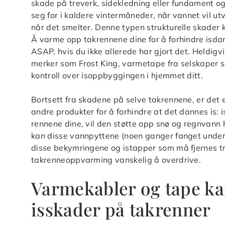
skade på treverk, sidekledning eller fundament o
seg for i kaldere vintermåneder, når vannet vil utv
når det smelter. Denne typen strukturelle skader k
Å varme opp takrennene dine for å forhindre isd
ASAP, hvis du ikke allerede har gjort det. Heldig
merker som Frost King, varmetape fra selskaper s
kontroll over isoppbyggingen i hjemmet ditt.
Bortsett fra skadene på selve takrennene, er det 
andre produkter for å forhindre at det dannes is
rennene dine, vil den støtte opp snø og regnvann 
kan disse vannpyttene (noen ganger fanget under e
disse bekymringene og istapper som må fjernes try
takrenneoppvarming vanskelig å overdrive.
Varmekabler og tape kan
isskader på takrenner