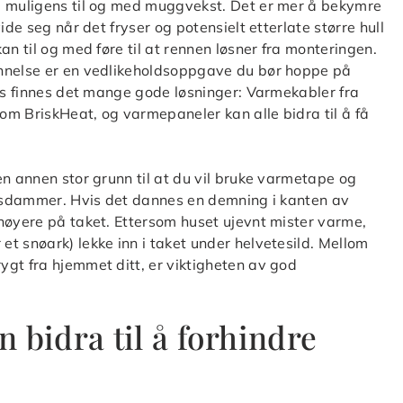
g muligens til og med muggvekst. Det er mer å bekymre
ide seg når det fryser og potensielt etterlate større hull
an til og med føre til at rennen løsner fra monteringen.
annelse er en vedlikeholdsoppgave du bør hoppe på
vis finnes det mange gode løsninger: Varmekabler fra
om BriskHeat, og varmepaneler kan alle bidra til å få
en annen stor grunn til at du vil bruke varmetape og
: isdammer. Hvis det dannes en demning i kanten av
høyere på taket. Ettersom huset ujevnt mister varme,
t snøark) lekke inn i taket under helvetesild. Mellom
gt fra hjemmet ditt, er viktigheten av god
 bidra til å forhindre