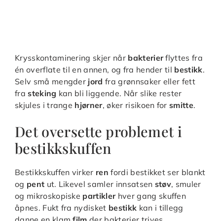
Krysskontaminering skjer når
bakterier
flyttes fra
én overflate til en annen, og fra hender til
bestikk
.
Selv små mengder
jord
fra grønnsaker eller fett
fra
steking
kan bli liggende. Når slike rester
skjules i trange
hjørner
, øker risikoen for
smitte
.
Det oversette problemet i
bestikkskuffen
Bestikkskuffen virker
ren
fordi bestikket ser blankt
og
pent
ut. Likevel samler innsatsen
støv
, smuler
og mikroskopiske
partikler
hver gang skuffen
åpnes. Fukt fra nydisket
bestikk
kan i tillegg
danne en klam
film
der bakterier trives.