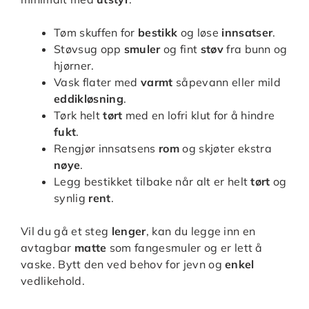
Tøm skuffen for
bestikk
og løse
innsatser
.
Støvsug opp
smuler
og fint
støv
fra bunn og
hjørner.
Vask flater med
varmt
såpevann eller mild
eddikløsning
.
Tørk helt
tørt
med en lofri klut for å hindre
fukt
.
Rengjør innsatsens
rom
og skjøter ekstra
nøye
.
Legg bestikket tilbake når alt er helt
tørt
og
synlig
rent
.
Vil du gå et steg
lenger
, kan du legge inn en
avtagbar
matte
som fangesmuler og er lett å
vaske. Bytt den ved behov for jevn og
enkel
vedlikehold.