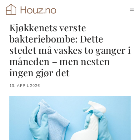
Hopp
ME
til
innhold
Kjøkkenets verste
bakteriebombe: Dette
stedet må vaskes to ganger i
måneden – men nesten
ingen gjør det
13. APRIL 2026