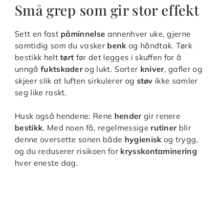
Små grep som gir stor effekt
Sett en fast
påminnelse
annenhver uke, gjerne
samtidig som du vasker
benk
og håndtak. Tørk
bestikk helt
tørt
før det legges i skuffen for å
unngå
fuktskader
og lukt. Sorter
kniver
, gafler og
skjeer slik at luften sirkulerer og
støv
ikke samler
seg like raskt.
Husk også hendene: Rene
hender
gir renere
bestikk
. Med noen få, regelmessige
rutiner
blir
denne oversette sonen både
hygienisk
og trygg,
og du reduserer risikoen for
krysskontaminering
hver eneste dag.