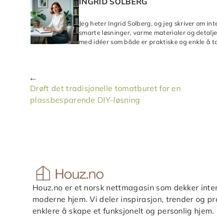
INGRID SOLBERG
Jeg heter Ingrid Solberg, og jeg skriver om in
smarte løsninger, varme materialer og detaljer
med idéer som både er praktiske og enkle å ta
Drøft det tradisjonelle tomatburet for en
plassbesparende DIY-løsning
Houz.no er et norsk nettmagasin som dekker inter
moderne hjem. Vi deler inspirasjon, trender og pra
enklere å skape et funksjonelt og personlig hjem.