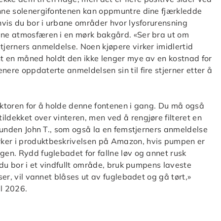
enne solenergifontenen kan oppmuntre dine fjærkledde
 hvis du bor i urbane områder hvor lysforurensning
sene atmosfæren i en mørk bakgård. «Ser bra ut om
tjerners anmeldelse. Noen kjøpere virker imidlertid
ent en måned holdt den ikke lenger mye av en kostnad for
nere oppdaterte anmeldelsen sin til fire stjerner etter å
 faktoren for å holde denne fontenen i gang. Du må også
ldekket over vinteren, men ved å rengjøre filteret en
v kunden John T., som også la en femstjerners anmeldelse
rker i produktbeskrivelsen på Amazon, hvis pumpen er
gen. Rydd fuglebadet for fallne løv og annet rusk
s du bor i et vindfullt område, bruk pumpens laveste
åser, vil vannet blåses ut av fuglebadet og gå tørt,»
il 2026.