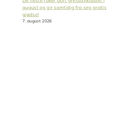
De fleste raker bort gressavklippet i
august og gir samtidig fra seg gratis
gjødsel
7. august 2026