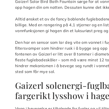
Gaizerl Solar Bird Bath Fountain sørge for at van
opp hagen din om natten. Dessuten kunne det ikke 
Alltid ønsket et av de fancy boblende fuglebaden
billige. Med en rangering på 4,1 stjerner og en li
vannfunksjonen gi hagen din et luksuriøst preg og 
Den har en sensor som lar deg vite om vannet i fu
filtersvamper som hindrer rusk i å bygge seg op
fontenen av Gaizerl er litt over 8 tommer i diamet
fleste fuglebadeskåler – som må være minst 12 to
hindrer mekanismen i å bevege seg rundt i vannet.
sted som får mye sol.
Gaizerl solenergi-fuglb
fargerikt lysshow i hag
Vann i bevegelse er tiltalende for fugler og vil til