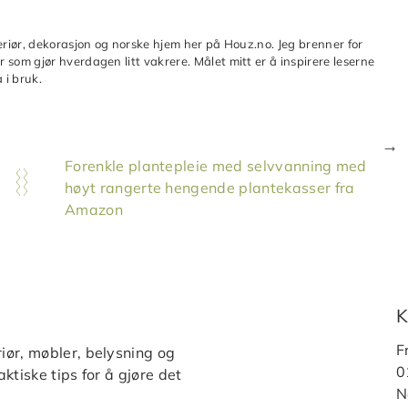
teriør, dekorasjon og norske hjem her på Houz.no. Jeg brenner for
 som gjør hverdagen litt vakrere. Målet mitt er å inspirere leserne
 i bruk.
Forenkle plantepleie med selvvanning med
høyt rangerte hengende plantekasser fra
Amazon
K
F
iør, møbler, belysning og
0
ktiske tips for å gjøre det
N