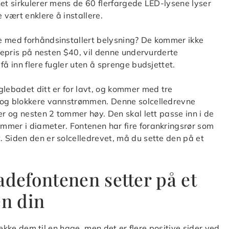
net sirkulerer mens de 60 flerfargede LED-lysene lyser
vært enklere å installere.
e med forhåndsinstallert belysning? De kommer ikke
stepris på nesten $40, vil denne undervurderte
få inn flere fugler uten å sprenge budsjettet.
glebadet ditt er for lavt, og kommer med tre
p og blokkere vannstrømmen. Denne solcelledrevne
er og nesten 2 tommer høy. Den skal lett passe inn i de
mmer i diameter. Fontenen har fire forankringsrør som
 Siden den er solcelledrevet, må du sette den på et
adefontenen setter på et
en din
trekke dem til en hage, men det er flere positive sider ved