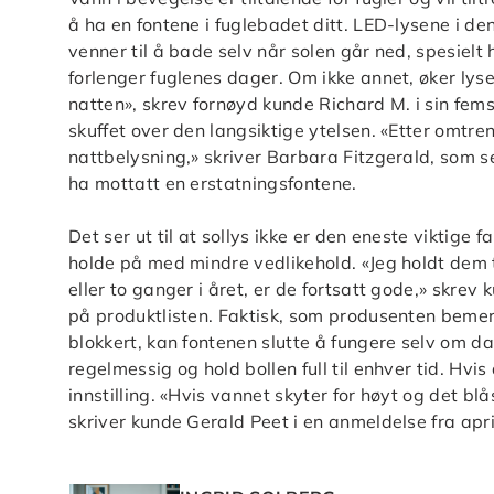
å ha en fontene i fuglebadet ditt. LED-lysene i d
venner til å bade selv når solen går ned, spesielt
forlenger fuglenes dager. Om ikke annet, øker ly
natten», skrev fornøyd kunde Richard M. i sin fems
skuffet over den langsiktige ytelsen. «Etter omtr
nattbelysning,» skriver Barbara Fitzgerald, som se
ha mottatt en erstatningsfontene.
Det ser ut til at sollys ikke er den eneste viktige
holde på med mindre vedlikehold. «Jeg holdt dem ti
eller to ganger i året, er de fortsatt gode,» skre
på produktlisten. Faktisk, som produsenten beme
blokkert, kan fontenen slutte å fungere selv om da
regelmessig og hold bollen full til enhver tid. Hvi
innstilling. «Hvis vannet skyter for høyt og det bl
skriver kunde Gerald Peet i en anmeldelse fra apr