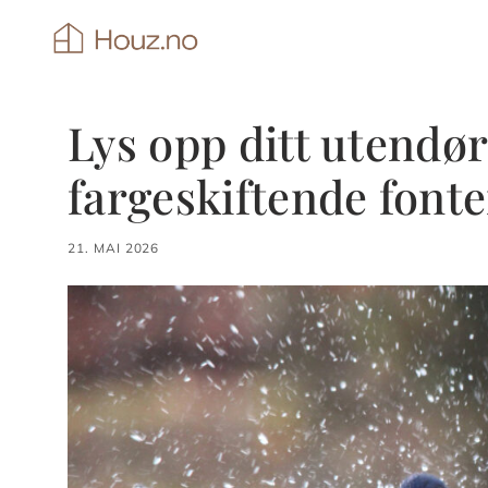
Hopp
til
innhold
Lys opp ditt utendø
fargeskiftende font
21. MAI 2026