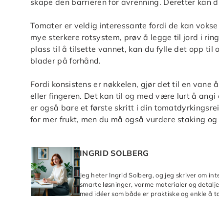
skape den barrieren for avrenning. Deretter kan d
Tomater er veldig interessante fordi de kan vokse r
mye sterkere rotsystem, prøv å legge til jord i rin
plass til å tilsette vannet, kan du fylle det opp ti
blader på forhånd.
Fordi konsistens er nøkkelen, gjør det til en vane
eller fingeren. Det kan til og med være lurt å ang
er også bare et første skritt i din tomatdyrkingsr
for mer frukt, men du må også vurdere staking og 
INGRID SOLBERG
Jeg heter Ingrid Solberg, og jeg skriver om in
smarte løsninger, varme materialer og detaljer
med idéer som både er praktiske og enkle å ta