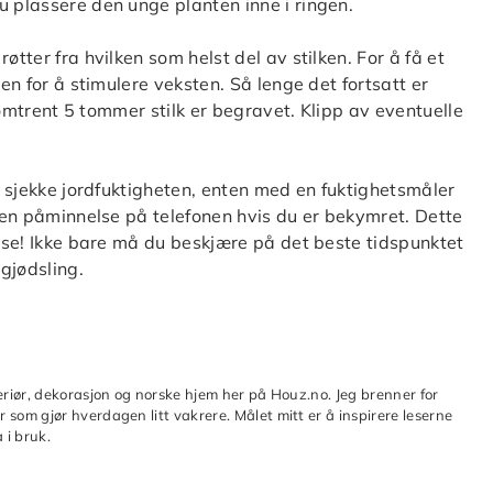
u plassere den unge planten inne i ringen.
øtter fra hvilken som helst del av stilken. For å få et
gen for å stimulere veksten. Så lenge det fortsatt er
l omtrent 5 tommer stilk er begravet. Klipp av eventuelle
 å sjekke jordfuktigheten, enten med en fuktighetsmåler
i en påminnelse på telefonen hvis du er bekymret. Dette
eise! Ikke bare må du beskjære på det beste tidspunktet
gjødsling.
teriør, dekorasjon og norske hjem her på Houz.no. Jeg brenner for
 som gjør hverdagen litt vakrere. Målet mitt er å inspirere leserne
 i bruk.