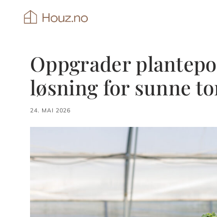
Hopp
til
innhold
Oppgrader plantepott
løsning for sunne t
24. MAI 2026