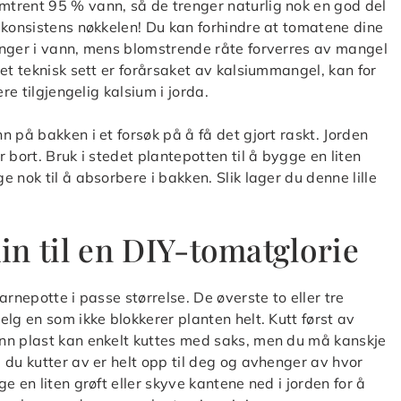
trent 95 % vann, så de trenger naturlig nok en god del
 konsistens nøkkelen! Du kan forhindre at tomatene dine
inger i vann, mens blomstrende råte forverres av mangel
et teknisk sett er forårsaket av kalsiummangel, kan for
re tilgjengelig kalsium i jorda.
 på bakken i et forsøk på å få det gjort raskt. Jorden
 bort. Bruk i stedet plantepotten til å bygge en liten
 nok til å absorbere i bakken. Slik lager du denne lille
n til en DIY-tomatglorie
rnepotte i passe størrelse. De øverste to eller tre
lg en som ikke blokkerer planten helt. Kutt først av
nn plast kan enkelt kuttes med saks, men du må kanskje
 du kutter av er helt opp til deg og avhenger av hvor
 en liten grøft eller skyve kantene ned i jorden for å