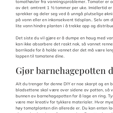
tomathøster fra vanningsproblemer. Tomater er om
av det: omtrent 1 ½ tommer per uke. Imidlertid er
sprekker og deler seg ved å unngå plutselige økn
på vann eller en inkonsekvent tidsplan.. Selv om d
lite vann hindre planten i å trekke opp og distribue
Det siste du vil gjøre er å dumpe en haug med vann
kan ikke absorbere det raskt nok, så vannet renner
barrikade for å holde vannet der det må være lenge
lappen til tomatene dine.
Gjør barnehagepotten di
Alt du trenger for denne DIY er noe skarpt og en ba
bladsettene skal være over sidene av potten, så ve
bunnen av barnehagepotten for å lage en ring. Ty
være mer kreativ for tykkere materialer. Hvor mye
høy tomatplanten din allerede er. Du kan enten lage