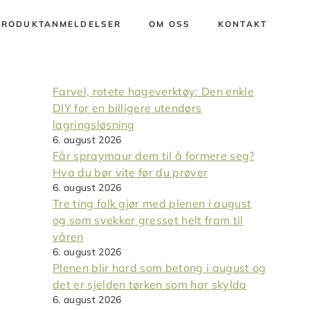
PRODUKTANMELDELSER
OM OSS
KONTAKT
Farvel, rotete hageverktøy: Den enkle
DIY for en billigere utendørs
lagringsløsning
6. august 2026
Får spraymaur dem til å formere seg?
Hva du bør vite før du prøver
6. august 2026
Tre ting folk gjør med plenen i august
og som svekker gresset helt fram til
våren
6. august 2026
Plenen blir hard som betong i august og
det er sjelden tørken som har skylda
6. august 2026