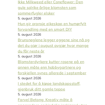
Ikke Milkweed eller Coneflower: Den
gule solrike årlige blomsten som
sommerfugler elsker
5. august 2026
Hun gir oransje eikeskap en humørfylt
forvandling med en smart DIY
5. august 2026
Brunsneglene legger eggene sine nå og
det du gjør i august avgjør hvor mange
du får neste år
5. august 2026
Blomsterdyrkere kutter rosene på en
annen måte enn hobbygartnere og
forskjellen synes allerede i september
5. august 2026
I stedet for å kjøpe landskapsstoff,
gjenbruk ditt gamle teppe
5. august 2026
Farvel Betong: Kreativ måte å