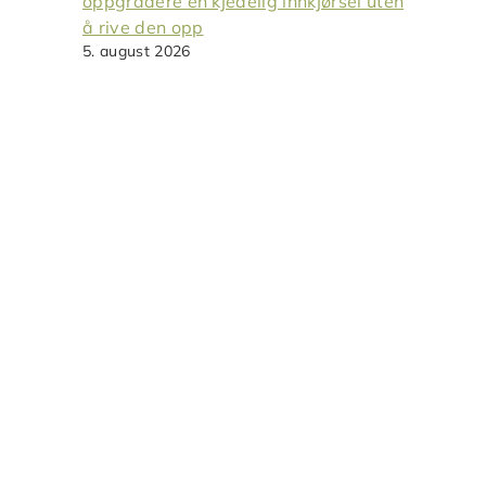
oppgradere en kjedelig innkjørsel uten
å rive den opp
5. august 2026