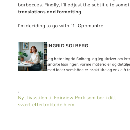
barbecues. Finally, I’ll adjust the subtitle to som
translations and formatting
I’m deciding to go with "1. Oppmuntre
INGRID SOLBERG
Jeg heter Ingrid Solberg, og jeg skriver om in
smarte løsninger, varme materialer og detaljer
med idéer som både er praktiske og enkle å ta
Nyt livsstilen til Fairview Park som bor i ditt
svært ettertraktede hjem