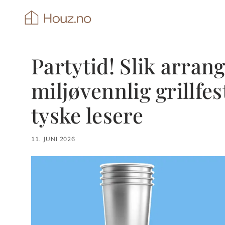
Hopp
til
innhold
Partytid! Slik arran
miljøvennlig grillfes
tyske lesere
11. JUNI 2026