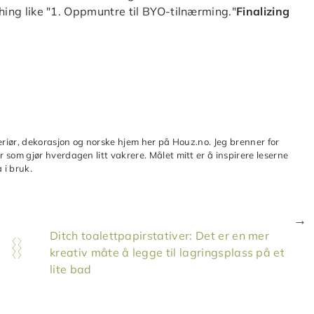
ething like "1. Oppmuntre til BYO-tilnærming."
Finalizing
teriør, dekorasjon og norske hjem her på Houz.no. Jeg brenner for
 som gjør hverdagen litt vakrere. Målet mitt er å inspirere leserne
 i bruk.
Ditch toalettpapirstativer: Det er en mer
kreativ måte å legge til lagringsplass på et
lite bad