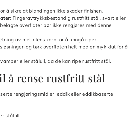
for å sikre at blandingen ikke skader finishen.
later
: Fingeravtrykksbestandig rustfritt stål, svart eller
ialbelagte overflater bør ikke rengjøres med denne
 retning av metallens korn for å unngå riper.
gsløsningen og tørk overflaten helt med en myk klut for å
vamper eller stålull, da de kan ripe rustfritt stål.
 å rense rustfritt stål
serte rengjøringsmidler, eddik eller eddikbaserte
r stålull