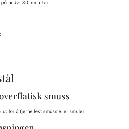
ål på under 30 minutter.
t
stål
e overflatisk smuss
klut for å fjerne løst smuss eller smuler.
løsningen