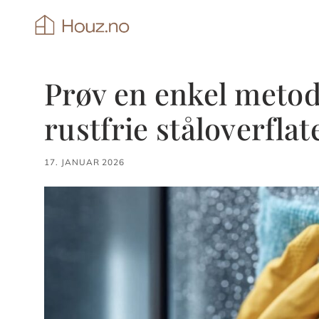
Hopp
til
innhold
Prøv en enkel metod
rustfrie ståloverflat
17. JANUAR 2026