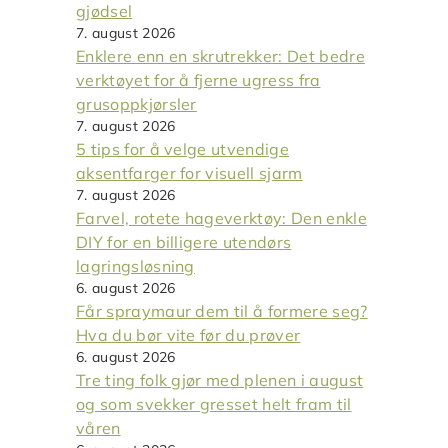
gjødsel
7. august 2026
Enklere enn en skrutrekker: Det bedre
verktøyet for å fjerne ugress fra
grusoppkjørsler
7. august 2026
5 tips for å velge utvendige
aksentfarger for visuell sjarm
7. august 2026
Farvel, rotete hageverktøy: Den enkle
DIY for en billigere utendørs
lagringsløsning
6. august 2026
Får spraymaur dem til å formere seg?
Hva du bør vite før du prøver
6. august 2026
Tre ting folk gjør med plenen i august
og som svekker gresset helt fram til
våren