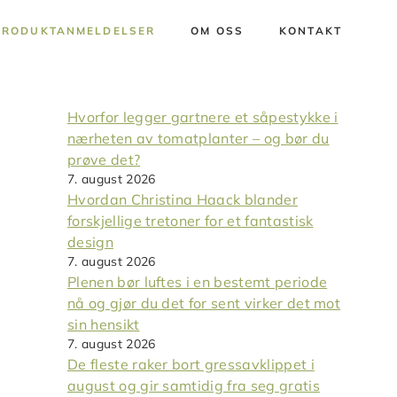
PRODUKTANMELDELSER
OM OSS
KONTAKT
Hvorfor legger gartnere et såpestykke i
nærheten av tomatplanter – og bør du
prøve det?
7. august 2026
Hvordan Christina Haack blander
forskjellige tretoner for et fantastisk
design
7. august 2026
Plenen bør luftes i en bestemt periode
nå og gjør du det for sent virker det mot
sin hensikt
7. august 2026
De fleste raker bort gressavklippet i
august og gir samtidig fra seg gratis