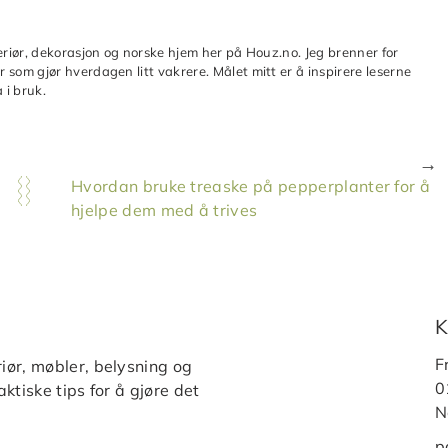
teriør, dekorasjon og norske hjem her på Houz.no. Jeg brenner for
 som gjør hverdagen litt vakrere. Målet mitt er å inspirere leserne
 i bruk.
Hvordan bruke treaske på pepperplanter for å
hjelpe dem med å trives
K
F
iør, møbler, belysning og
0
ktiske tips for å gjøre det
N
p