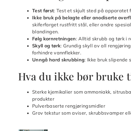
Test først
: Test et skjult sted på apparatet 
Ikke bruk på belagte eller anodiserte overf
skiferfarget rustfritt stål, eller andre spes
blandingen.
Følg kornretningen
: Alltid skrubb og tørk i
Skyll og tørk
: Grundig skyll av all rengjørin
forhindre vannflekker.
Unngå hard skrubbing
: Ikke bruk slipende s
Hva du ikke bør bruke til
Sterke kjemikalier som ammoniakk, sitrusba
produkter
Pulverbaserte rengjøringsmidler
Grov tekstur som aviser, skrubbsvamper elle