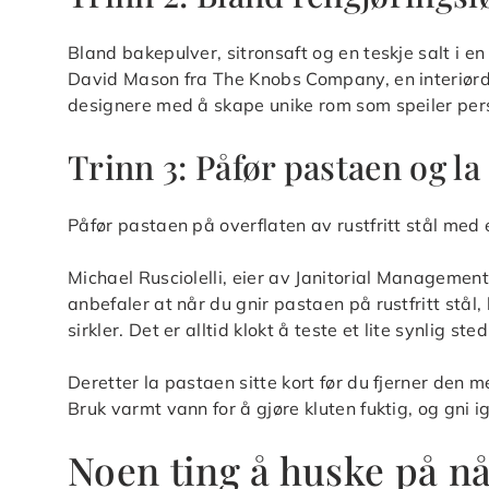
Bland bakepulver, sitronsaft og en teskje salt i en
David Mason fra The Knobs Company, en interiørd
designere med å skape unike rom som speiler per
Trinn 3: Påfør pastaen og la 
Påfør pastaen på overflaten av rustfritt stål med e
Michael Rusciolelli, eier av Janitorial Manageme
anbefaler at når du gnir pastaen på rustfritt stål, 
sirkler. Det er alltid klokt å teste et lite synlig st
Deretter la pastaen sitte kort før du fjerner den m
Bruk varmt vann for å gjøre kluten fuktig, og gni igj
Noen ting å huske på når