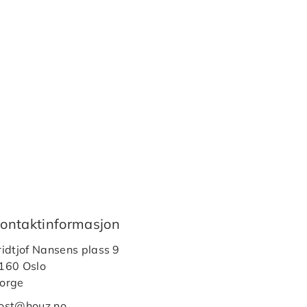
ontaktinformasjon
ridtjof Nansens plass 9
160 Oslo
orge
ost@houz.no