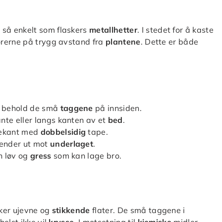
så enkelt som flaskers
metallhetter
. I stedet for å kaste
rerne på trygg avstand fra
plantene
. Dette er både
g behold de små
taggene
på innsiden.
nte eller langs kanten av et
bed
.
tekant med
dobbelsidig
tape.
ender ut mot
underlaget
.
rn løv og
gress
som kan lage bro.
ker ujevne og
stikkende
flater. De små taggene i
helst ikke vil
krysse
. I motsetning til
kjemiske
midler