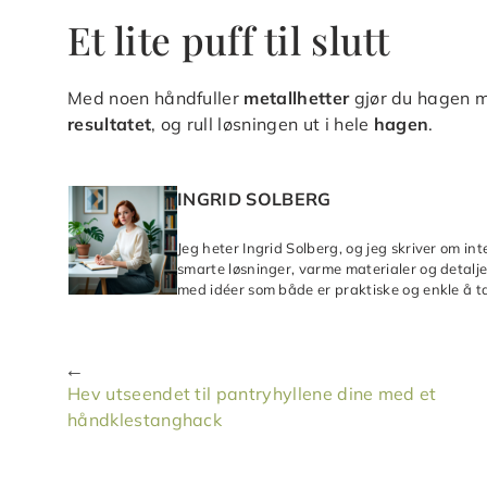
Et lite puff til slutt
Med noen håndfuller
metallhetter
gjør du hagen 
resultatet
, og rull løsningen ut i hele
hagen
.
INGRID SOLBERG
Jeg heter Ingrid Solberg, og jeg skriver om in
smarte løsninger, varme materialer og detaljer
med idéer som både er praktiske og enkle å ta
Hev utseendet til pantryhyllene dine med et
håndklestanghack