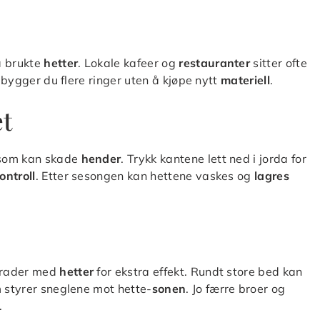
 brukte
hetter
. Lokale kafeer og
restauranter
sitter ofte
k bygger du flere ringer uten å kjøpe nytt
materiell
.
et
om kan skade
hender
. Trykk kantene lett ned i jorda for
ontroll
. Etter sesongen kan hettene vaskes og
lagres
e rader med
hetter
for ekstra effekt. Rundt store bed kan
om styrer sneglene mot hette-
sonen
. Jo færre broer og
.