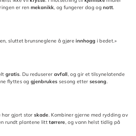
dringen er ren
mekanikk
, og fungerer dag og
natt
.
en, sluttet brunsneglene å gjøre
innhogg
i bedet.»
elt
gratis
. Du reduserer
avfall
, og gir et tilsynelatende
tene flyttes og
gjenbrukes
sesong etter
sesong
.
e har gjort stor
skade
. Kombiner gjerne med rydding av
en rundt plantene litt
tørrere
, og vann helst tidlig på