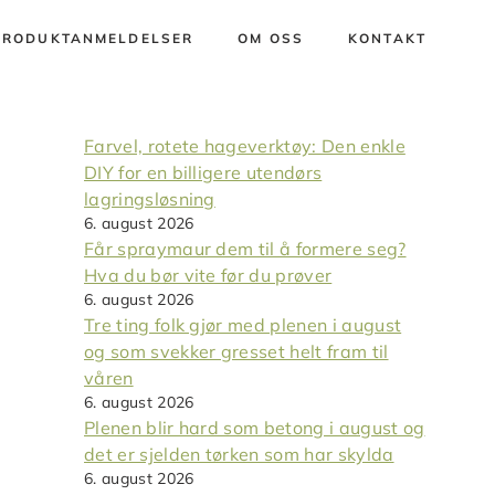
PRODUKTANMELDELSER
OM OSS
KONTAKT
Farvel, rotete hageverktøy: Den enkle
DIY for en billigere utendørs
lagringsløsning
6. august 2026
Får spraymaur dem til å formere seg?
Hva du bør vite før du prøver
6. august 2026
Tre ting folk gjør med plenen i august
og som svekker gresset helt fram til
våren
6. august 2026
Plenen blir hard som betong i august og
det er sjelden tørken som har skylda
6. august 2026