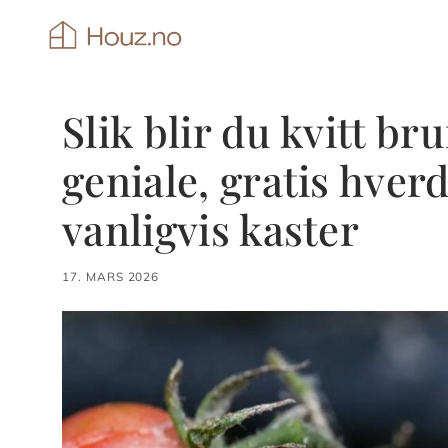
Hopp
til
innhold
Slik blir du kvitt br
geniale, gratis hver
vanligvis kaster
17. MARS 2026