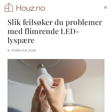
Hopp
ME
til
innhold
Slik feilsøker du problemer
med flimrende LED-
lyspære
8. FEBRUAR 2026