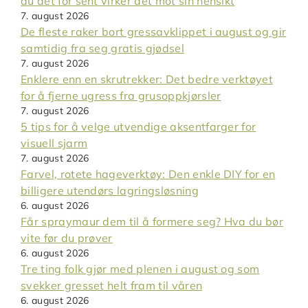
du det for sent virker det mot sin hensikt
7. august 2026
De fleste raker bort gressavklippet i august og gir
samtidig fra seg gratis gjødsel
7. august 2026
Enklere enn en skrutrekker: Det bedre verktøyet
for å fjerne ugress fra grusoppkjørsler
7. august 2026
5 tips for å velge utvendige aksentfarger for
visuell sjarm
7. august 2026
Farvel, rotete hageverktøy: Den enkle DIY for en
billigere utendørs lagringsløsning
6. august 2026
Får spraymaur dem til å formere seg? Hva du bør
vite før du prøver
6. august 2026
Tre ting folk gjør med plenen i august og som
svekker gresset helt fram til våren
6. august 2026