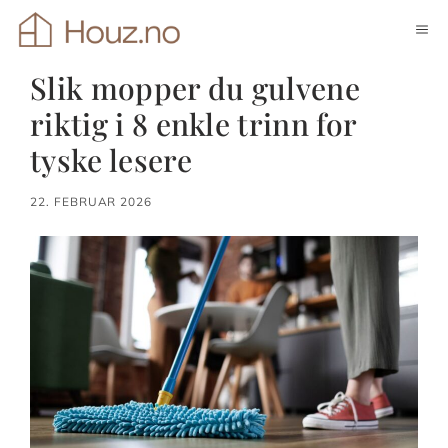
Hopp
ME
til
innhold
Slik mopper du gulvene
riktig i 8 enkle trinn for
tyske lesere
22. FEBRUAR 2026