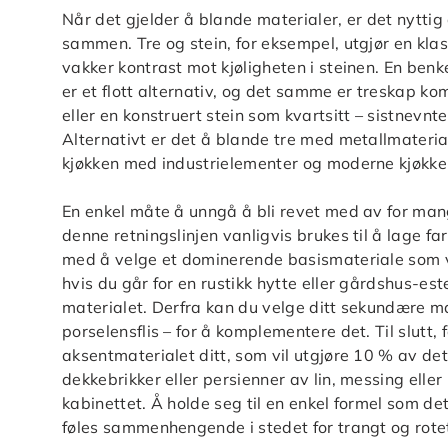
Når det gjelder å blande materialer, er det nyttig
sammen. Tre og stein, for eksempel, utgjør en kl
vakker kontrast mot kjøligheten i steinen. En ben
er et flott alternativ, og det samme er treskap 
eller en konstruert stein som kvartsitt – sistnevnt
Alternativt er det å blande tre med metallmater
kjøkken med industrielementer og moderne kjøkke
En enkel måte å unngå å bli revet med av for man
denne retningslinjen vanligvis brukes til å lage f
med å velge et dominerende basismateriale som vi
hvis du går for en rustikk hytte eller gårdshus-es
materialet. Derfra kan du velge ditt sekundære mat
porselensflis – for å komplementere det. Til slut
aksentmaterialet ditt, som vil utgjøre 10 % av de
dekkebrikker eller persienner av lin, messing eller 
kabinettet. Å holde seg til en enkel formel som de
føles sammenhengende i stedet for trangt og rote