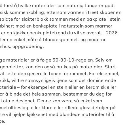
 å forstå hvilke materialer som naturlig fungerer godt
assisk sammenkobling, ettersom varmen i treet skaper en
keplate for slakterblokk sammen med en bakplate i stein
kombinert med en benkeplate i naturstein som marmor
e er en kjøkkenbenkeplatetrend du vil se overalt i 2026.
ialer en enkel måte å blande gammelt og moderne
nhus. oppgradering.
ge materialer er å følge 60-30-10-regelen. Selv om
argepaletter, kan den også brukes på materialer. Start
l sette den generelle tonen for rommet. For eksempel,
tetikk, vil tre sannsynligvis tjene som det dominerende
eriale – for eksempel en stein eller en keramisk eller
t, for å binde det hele sammen, bestemmer du deg for
t totale designet. Denne kan være så enkel som
metallbeslag, eller klare eller riflede glassdetaljer på
tte vil hjelpe kjøkkenet med blandede materialer til å
te.