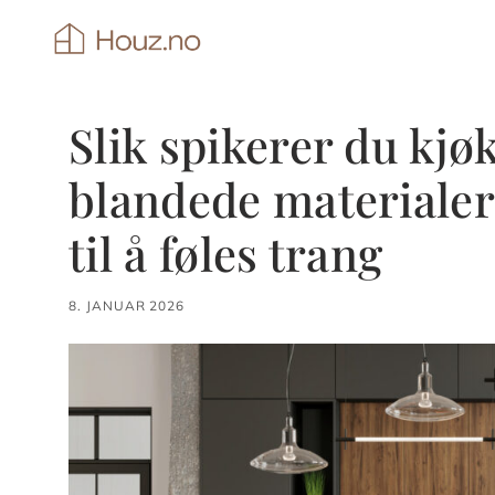
Hopp
til
innhold
Slik spikerer du kj
blandede materialer 
til å føles trang
8. JANUAR 2026