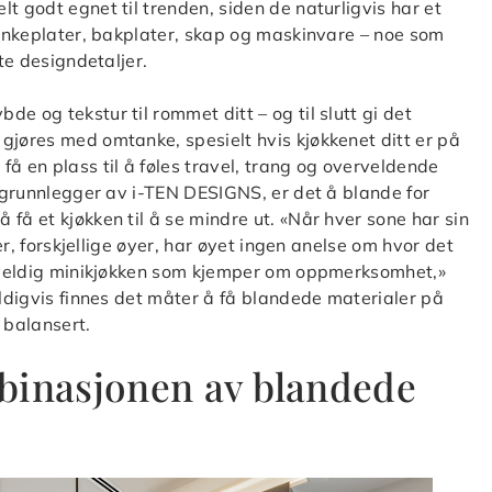
t godt egnet til trenden, siden de naturligvis har et
 benkeplater, bakplater, skap og maskinvare – noe som
lte designdetaljer.
e og tekstur til rommet ditt – og til slutt gi det
gjøres med omtanke, spesielt hvis kjøkkenet ditt er på
å en plass til å føles travel, trang og overveldende
, grunnlegger av i-TEN DESIGNS, er det å blande for
få et kjøkken til å se mindre ut. «Når hver sone har sin
ser, forskjellige øyer, har øyet ingen anelse om hvor det
re veldig minikjøkken som kjemper om oppmerksomhet,»
eldigvis finnes det måter å få blandede materialer på
 balansert.
binasjonen av blandede