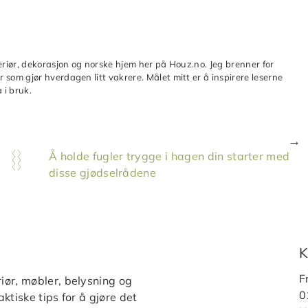
teriør, dekorasjon og norske hjem her på Houz.no. Jeg brenner for
 som gjør hverdagen litt vakrere. Målet mitt er å inspirere leserne
 i bruk.
Å holde fugler trygge i hagen din starter med
disse gjødselrådene
K
F
iør, møbler, belysning og
0
ktiske tips for å gjøre det