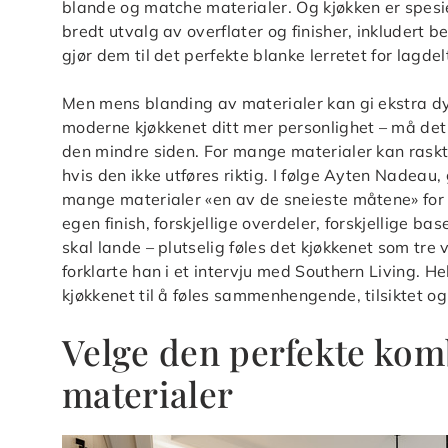
blande og matche materialer. Og kjøkken er spesiel
bredt utvalg av overflater og finisher, inkludert
gjør dem til det perfekte blanke lerretet for lagde
Men mens blanding av materialer kan gi ekstra dybd
moderne kjøkkenet ditt mer personlighet – må det 
den mindre siden. For mange materialer kan raskt f
hvis den ikke utføres riktig. I følge Ayten Nadeau
mange materialer «en av de sneieste måtene» for å 
egen finish, forskjellige overdeler, forskjellige ba
skal lande – plutselig føles det kjøkkenet som t
forklarte han i et intervju med Southern Living. H
kjøkkenet til å føles sammenhengende, tilsiktet og
Velge den perfekte kom
materialer