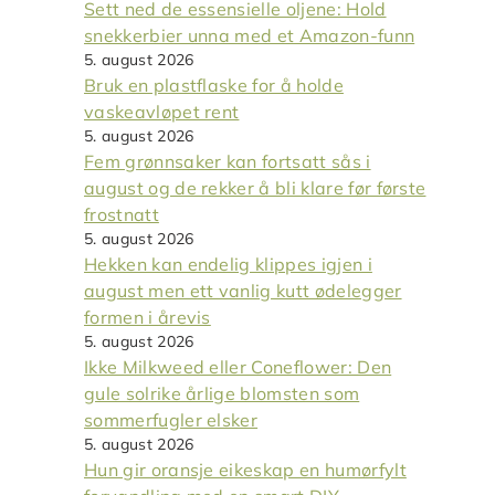
Sett ned de essensielle oljene: Hold
snekkerbier unna med et Amazon-funn
5. august 2026
Bruk en plastflaske for å holde
vaskeavløpet rent
5. august 2026
Fem grønnsaker kan fortsatt sås i
august og de rekker å bli klare før første
frostnatt
5. august 2026
Hekken kan endelig klippes igjen i
august men ett vanlig kutt ødelegger
formen i årevis
5. august 2026
Ikke Milkweed eller Coneflower: Den
gule solrike årlige blomsten som
sommerfugler elsker
5. august 2026
Hun gir oransje eikeskap en humørfylt