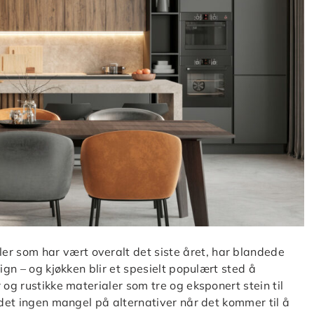
 som har vært overalt det siste året, har blandede
ign – og kjøkken blir et spesielt populært sted å
 og rustikke materialer som tre og eksponert stein til
 det ingen mangel på alternativer når det kommer til å