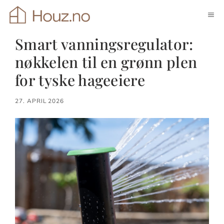
Hopp
ME
til
innhold
Smart vanningsregulator:
nøkkelen til en grønn plen
for tyske hageeiere
27. APRIL 2026